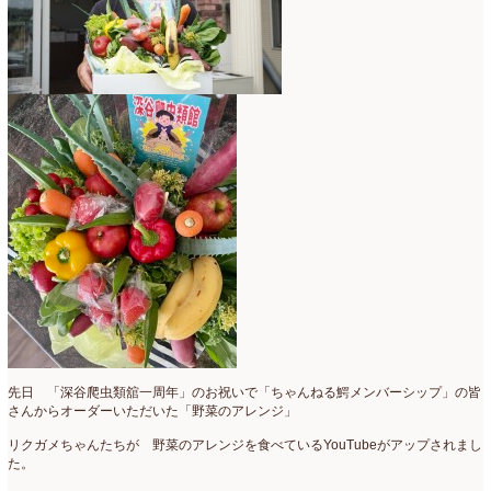
母の日自由が丘販売会
(8)
2023年4月
(11)
生花
(9)
2023年3月
(12)
研究会
(2)
2023年2月
(8)
認定校
(1)
2023年1月
(6)
還暦祝いアレンジ
(2)
2022年12月
(8)
野菜のバスケットアレンジ
(4)
2022年11月
(8)
野菜のブーケ
(32)
2022年10月
(5)
野菜ボックスアレンジ
(9)
2022年9月
(9)
雑誌掲載情報
(10)
2022年8月
(1)
雑談
(90)
2022年7月
(2)
先日 「深谷爬虫類舘一周年」のお祝いで「ちゃんねる鰐メンバーシップ」の皆
さんからオーダーいただいた「野菜のアレンジ」
額アレンジ
(5)
2022年6月
(5)
リクガメちゃんたちが 野菜のアレンジを食べているYouTubeがアップされまし
た。
2022年5月
(4)