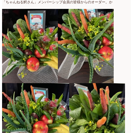
「ちゃんねる鰐さん」メンバーシップ会員の皆様からのオーダー。か
2021年4月
(8)
2021年3月
(10)
2021年2月
(8)
2021年1月
(7)
2020年12月
(18)
2020年11月
(16)
2020年10月
(10)
2020年9月
(9)
2020年8月
(4)
2020年7月
(8)
2020年6月
(7)
2020年5月
(4)