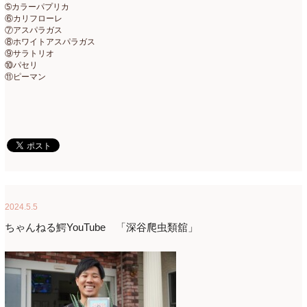
➄カラーパプリカ
ミニアレンジ
(1)
2024年4月
(10)
⑥カリフローレ
⑦アスパラガス
ラ・ブランシェスタイル
(8)
2024年3月
(5)
⑧ホワイトアスパラガス
⑨サラトリオ
⑩パセリ
今月の季節のアレンジ教室
(109)
2024年2月
(10)
⑪ピーマン
仏花
(40)
2024年1月
(4)
体験レッスン
(12)
2023年12月
(17)
季節のアレンジ
(266)
2023年11月
(11)
展示会
(18)
2023年10月
(6)
教室
(14)
2023年9月
(10)
2024.5.5
検定レッスン
(8)
2023年8月
(2)
ちゃんねる鰐YouTube 「深谷爬虫類舘」
検定試験
(6)
2023年7月
(11)
楽天市場ラブランシェ
(8)
2023年6月
(10)
母の日ギフト販売
(15)
2023年5月
(4)