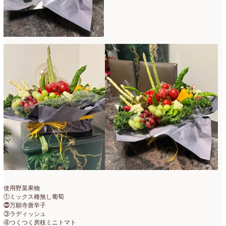
コンテスト入選情報
(5)
2025年4月
(7)
スペシャルレッスン
(12)
2025年3月
(4)
ディスプレイ
(213)
2025年2月
(9)
ディプロマ
(54)
2025年1月
(8)
ハーバリウム
(8)
2024年12月
(7)
フォレストシャンデリア
(1)
2024年11月
(7)
フリーアレンジ
(136)
2024年10月
(4)
ブラッシュアップレスン
(9)
2024年9月
(9)
プライマリイ
(33)
2024年8月
(6)
プライマリイコース
(1)
2024年7月
(7)
使用野菜果物
①ミックス種無し葡萄
ベジブーケ
(12)
2024年6月
(8)
⓶万願寺唐辛子
③ラディッシュ
マダムトキ
(1)
2024年5月
(7)
④つくつく房枝ミニトマト