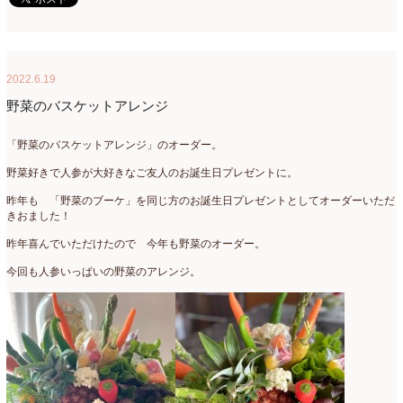
2018年3月
(6)
2018年2月
(11)
2022.6.19
2018年1月
(10)
野菜のバスケットアレンジ
2017年12月
(16)
「野菜のバスケットアレンジ」のオーダー。
2017年11月
(25)
野菜好きで人参が大好きなご友人のお誕生日プレゼントに。
2017年10月
(17)
昨年も 「野菜のブーケ」を同じ方のお誕生日プレゼントとしてオーダーいただ
きおました！
2017年9月
(10)
昨年喜んでいただけたので 今年も野菜のオーダー。
2017年8月
(11)
今回も人参いっぱいの野菜のアレンジ。
2017年7月
(15)
2017年6月
(12)
2017年5月
(5)
2017年4月
(13)