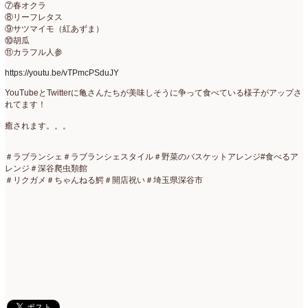
2019年4月
(7)
⑦春オクラ
⑧リーフレタス
2019年3月
(11)
⑨サツマイモ（紅あずま）
⑩胡瓜
⑪カラフル人参
2019年2月
(11)
https://youtu.be/vTPmcPSduJY
2019年1月
(11)
YouTubeとTwitterに亀さんたちが美味しそうに争って食べている様子がアップさ
2018年12月
(15)
れてます！
癒されます。。。
2018年11月
(17)
2018年10月
(13)
＃ラブランシェ＃ラブランシェスタイル＃野菜のバスケットアレンジ#食べるア
レンジ＃深谷爬虫類館
＃リクガメ＃ちゃんねる鰐＃開店祝い＃埼玉県深谷市
2018年9月
(14)
2018年8月
(15)
2018年7月
(17)
2018年6月
(16)
2018年5月
(5)
2018年4月
(14)