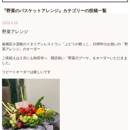
たまがわLOOP
(9)
2026年4月
(3)
『野菜のバスケットアレンジ』カテゴリーの投稿一覧
アクアアレンジ
(8)
2026年3月
(6)
2026.4.20
アトリエ
(32)
2026年2月
(5)
野菜アレンジ
アドバンス
(13)
2026年1月
(4)
板橋区小茂根のイタリアンレストラン「ぶどうの根っこ」10周年のお祝いの「野
菜アレンジ」のオーダー
アドバンスコース
(16)
2025年12月
(7)
ご依頼人は２月にも秋田市へ 開店祝い「野菜のブーケ」をオーダーいただきま
イベント
(17)
2025年11月
(8)
した。
リピートオーダーは嬉しいです
ウエディング
(54)
2025年10月
(5)
オンラインショップ講座
(2)
2025年9月
(5)
オーダーアレンジ
(148)
2025年8月
(1)
ギフト
(12)
2025年7月
(10)
コサージュ
(3)
2025年6月
(7)
コラボレッスン
(1)
2025年5月
(6)