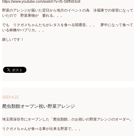
https://www.youtube.com/watch?v=I5-S8fN93o8
2022年4月
(7)
野菜のアレンジが届いた翌日から地方のイベントの為 冷蔵庫での保管になって
いたので 野菜果物が 萎れる。。。
2022年3月
(5)
でも リクガメちゃんたちがレタスを食べる咀嚼音。。。 夢中になって食べて
2022年2月
(8)
いる林檎やパプリカ。。。
2022年1月
(5)
嬉しいです！
2021年12月
(21)
2021年11月
(15)
2021年10月
(13)
2021年9月
(5)
2021年8月
(6)
2023.4.22
爬虫類館オープン祝い野菜アレンジ
2021年7月
(3)
2021年6月
(11)
埼玉県深谷市にオープンした「爬虫類館」のお祝いの野菜アレンジのオーダー。
2021年5月
(10)
リクガメちゃんが食べる事が出来る野菜で。。。