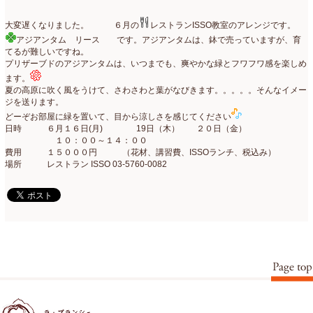
コンテスト入選情報
(5)
2025年4月
(7)
大変遅くなりました。 ６月の
レストランISSO教室のアレンジです。
アジアンタム リース です。アジアンタムは、鉢で売っていますが、育
スペシャルレッスン
(12)
2025年3月
(4)
てるが難しいですね。
プリザーブドのアジアンタムは、いつまでも、爽やかな緑とフワフワ感を楽しめ
ディスプレイ
(213)
2025年2月
(9)
ます。
夏の高原に吹く風をうけて、さわさわと葉がなびきます。。。。。そんなイメー
ディプロマ
(54)
2025年1月
(8)
ジを送ります。
どーぞお部屋に緑を置いて、目から涼しさを感じてください
ハーバリウム
(8)
2024年12月
(7)
日時 ６月１６日(月) 19日（木） ２０日（金）
１０：００～１４：００
フォレストシャンデリア
(1)
2024年11月
(7)
費用 １５０００円 （花材、講習費、ISSOランチ、税込み）
場所 レストラン ISSO 03-5760-0082
フリーアレンジ
(136)
2024年10月
(4)
ブラッシュアップレスン
(9)
2024年9月
(9)
プライマリイ
(33)
2024年8月
(6)
プライマリイコース
(1)
2024年7月
(7)
ベジブーケ
(12)
2024年6月
(8)
マダムトキ
(1)
2024年5月
(7)