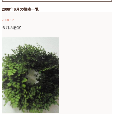
たまがわLOOP
(9)
2026年4月
(3)
2008年6月の投稿一覧
アクアアレンジ
(8)
2026年3月
(6)
2008.6.2
アトリエ
(32)
2026年2月
(5)
６月の教室
アドバンス
(13)
2026年1月
(4)
アドバンスコース
(16)
2025年12月
(7)
イベント
(17)
2025年11月
(8)
ウエディング
(54)
2025年10月
(5)
オンラインショップ講座
(2)
2025年9月
(5)
オーダーアレンジ
(148)
2025年8月
(1)
ギフト
(12)
2025年7月
(10)
コサージュ
(3)
2025年6月
(7)
コラボレッスン
(1)
2025年5月
(6)