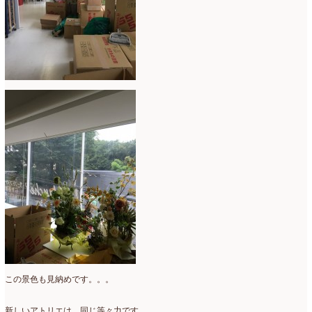
コンテスト入選情報
(5)
2025年4月
(7)
スペシャルレッスン
(12)
2025年3月
(4)
ディスプレイ
(213)
2025年2月
(9)
ディプロマ
(54)
2025年1月
(8)
ハーバリウム
(8)
2024年12月
(7)
フォレストシャンデリア
(1)
2024年11月
(7)
フリーアレンジ
(136)
2024年10月
(4)
ブラッシュアップレスン
(9)
2024年9月
(9)
プライマリイ
(33)
2024年8月
(6)
プライマリイコース
(1)
2024年7月
(7)
ベジブーケ
(12)
2024年6月
(8)
この景色も見納めです。。。
マダムトキ
(1)
2024年5月
(7)
新しいアトリエは 同じ等々力です。