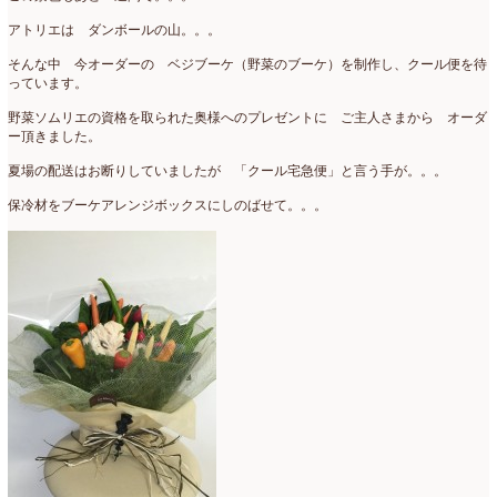
母の日自由が丘販売会
(8)
2023年4月
(11)
アトリエは ダンボールの山。。。
生花
(9)
2023年3月
(12)
そんな中 今オーダーの ベジブーケ（野菜のブーケ）を制作し、クール便を待
っています。
研究会
(2)
2023年2月
(8)
野菜ソムリエの資格を取られた奥様へのプレゼントに ご主人さまから オーダ
ー頂きました。
認定校
(1)
2023年1月
(6)
夏場の配送はお断りしていましたが 「クール宅急便」と言う手が。。。
還暦祝いアレンジ
(2)
2022年12月
(8)
保冷材をブーケアレンジボックスにしのばせて。。。
野菜のバスケットアレンジ
(4)
2022年11月
(8)
野菜のブーケ
(32)
2022年10月
(5)
野菜ボックスアレンジ
(9)
2022年9月
(9)
雑誌掲載情報
(10)
2022年8月
(1)
雑談
(90)
2022年7月
(2)
額アレンジ
(5)
2022年6月
(5)
2022年5月
(4)