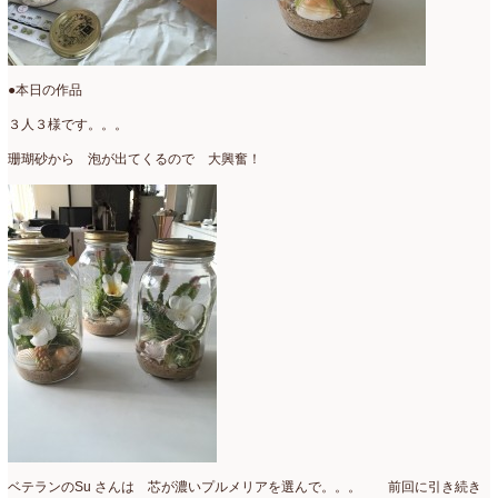
●本日の作品
３人３様です。。。
珊瑚砂から 泡が出てくるので 大興奮！
ベテランのSu さんは 芯が濃いプルメリアを選んで。。。 前回に引き続き