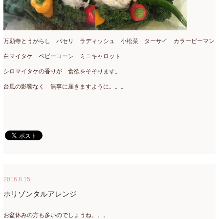
2021年4月
(8)
2021年3月
(10)
万願寺とうがらし パセリ ラディッシュ 小松菜 ターサイ カラーピーマン
2021年2月
(8)
白マイタケ ベビーコーン ミニキャロット
2021年1月
(7)
シロマイタケの香りが 食欲をそそります。
2020年12月
(18)
台風の影響なく 無事に届きますように。。。
2020年11月
(16)
2020年10月
(10)
2020年9月
(9)
2020年8月
(4)
2020年7月
(8)
2016.8.15
2020年6月
(7)
ホリゾンタルアレンジ
2020年5月
(4)
お盆休みの方も多いのでしょうね。。。