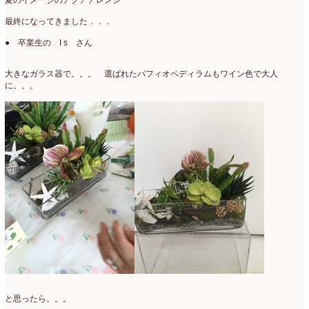
夏のイメージのアクアアレンジ
2007年7月
(2)
最終になってきました．．．
2007年4月
(1)
● 卒業生の I s さん
大きなガラス器で。。。 選ばれたパフィオペディラムもワイン色で大人
に。。。
と思ったら。。。