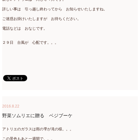
ミニアレンジ
(1)
2024年4月
(10)
詳しい事は 引っ越し終わってから お知らせいたしますね。
ラ・ブランシェスタイル
(8)
ご迷惑お掛けいたしますが お待ちください。
2024年3月
(5)
電話などは おなじです。
今月の季節のアレンジ教室
(109)
2024年2月
(10)
仏花
(40)
2024年1月
(4)
２９日 台風が 心配です。。。
体験レッスン
(12)
2023年12月
(17)
季節のアレンジ
(266)
2023年11月
(11)
展示会
(18)
2023年10月
(6)
教室
(14)
2023年9月
(10)
検定レッスン
(8)
2023年8月
(2)
2016.8.22
検定試験
(6)
2023年7月
(11)
野菜ソムリエに贈る ベジブーケ
楽天市場ラブランシェ
(8)
2023年6月
(10)
アトリエのガラスは雨の雫が滝の様。。。
母の日ギフト販売
(15)
2023年5月
(4)
この景色もあと一週間で。。。