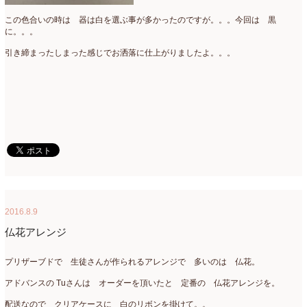
この色合いの時は 器は白を選ぶ事が多かったのですが。。。今回は 黒
2018年3月
(6)
に。。。
2018年2月
(11)
引き締まったしまった感じでお洒落に仕上がりましたよ。。。
2018年1月
(10)
2017年12月
(16)
2017年11月
(25)
2017年10月
(17)
2017年9月
(10)
2017年8月
(11)
2016.8.9
2017年7月
(15)
仏花アレンジ
2017年6月
(12)
プリザーブドで 生徒さんが作られるアレンジで 多いのは 仏花。
2017年5月
(5)
アドバンスの Tuさんは オーダーを頂いたと 定番の 仏花アレンジを。
2017年4月
(13)
配送なので クリアケースに 白のリボンを掛けて。。