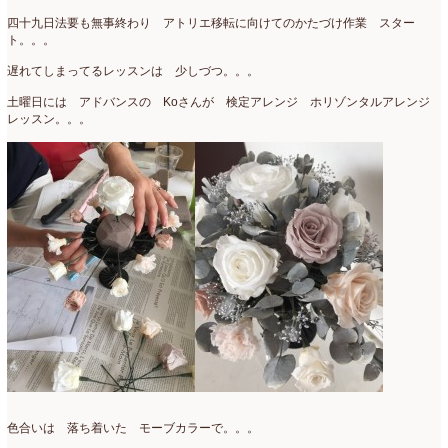
2020年4月
(6)
四十九日法要も無事終わり アトリエ移転に向けてのかたづけ作業 スター
ト。。。
2020年3月
(16)
遅れてしまってるレッスンは 少しづつ。。。
2020年2月
(4)
土曜日には アドバンスの Koさんが 検定アレンジ ホリゾンタルアレンジ
2020年1月
(7)
レッスン。。。
2019年12月
(24)
2019年11月
(4)
2019年10月
(10)
2019年9月
(12)
2019年8月
(11)
2019年7月
(9)
2019年6月
(7)
2019年5月
(5)
色合いは 落ち着いた モーブカラーで。。。