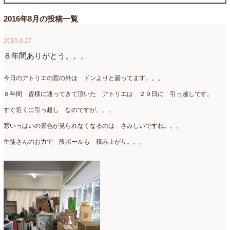
たまがわLOOP
(9)
2026年4月
(3)
2016年8月の投稿一覧
アクアアレンジ
(8)
2026年3月
(6)
2016.8.27
アトリエ
(32)
2026年2月
(5)
８年間ありがとう。。。
アドバンス
(13)
2026年1月
(4)
今日のアトリエの窓の外は ドンよりと曇ってます。。。
アドバンスコース
(16)
2025年12月
(7)
８年間 皆様に通ってきて頂いた アトリエは ２９日に 引っ越しです。
すぐ近くに引っ越し なのですが。。。
イベント
(17)
2025年11月
(8)
窓いっぱいの景色が見られなくなるのは さみしいですね。。。
ウエディング
(54)
2025年10月
(5)
生徒さんのお力で 段ボールも 積み上がり。。。
オンラインショップ講座
(2)
2025年9月
(5)
オーダーアレンジ
(148)
2025年8月
(1)
ギフト
(12)
2025年7月
(10)
コサージュ
(3)
2025年6月
(7)
コラボレッスン
(1)
2025年5月
(6)