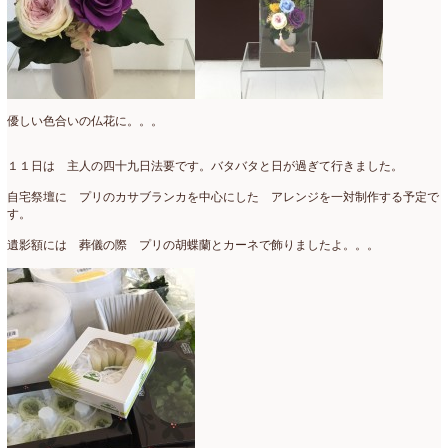
2016年3月
(14)
2016年2月
(17)
2016年1月
(12)
優しい色合いの仏花に。。。
2015年12月
(7)
１１日は 主人の四十九日法要です。バタバタと日が過ぎて行きました。
2015年11月
(10)
自宅祭壇に プリのカサブランカを中心にした アレンジを一対制作する予定で
2015年10月
(9)
す。
遺影額には 葬儀の際 プリの胡蝶蘭とカーネで飾りましたよ。。。
2015年9月
(14)
2015年8月
(8)
2015年7月
(14)
2015年6月
(19)
2015年5月
(18)
2015年4月
(19)