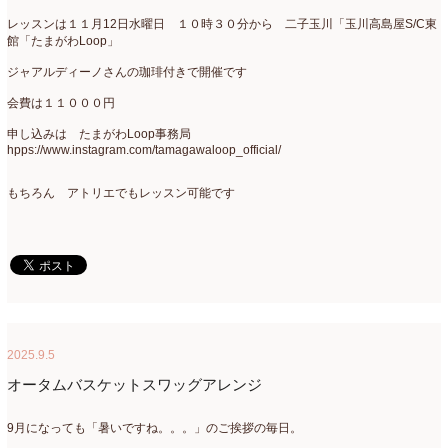
レッスンは１１月12日水曜日 １０時３０分から 二子玉川「玉川高島屋S/C東
館「たまがわLoop」
ジャアルディーノさんの珈琲付きで開催です
会費は１１０００円
申し込みは たまがわLoop事務局
hpps://www.instagram.com/tamagawaloop_official/
もちろん アトリエでもレッスン可能です
2025.9.5
オータムバスケットスワッグアレンジ
9月になっても「暑いですね。。。」のご挨拶の毎日。