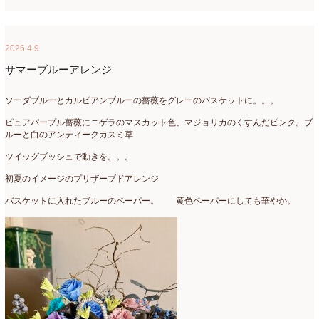
2022年4月
(7)
2022年3月
(5)
2026.4.9
2022年2月
(8)
サマーブルーアレンジ
2022年1月
(5)
ソーダブルーとカルビアンブルーの薔薇をグレーのバスケットに。。。
2021年12月
(21)
ピュアパープル薔薇にニゲラのマスカット色、マジョリカのくすんだピンク。ブ
ルーと白のアンティークカスミ草
2021年11月
(15)
ツイッグブッシュで動きを。。。
2021年10月
(13)
初夏のイメージのプリザーブドアレンジ
2021年9月
(5)
バスケットに入れたブルーのペーパー。 黄色ペーパーにしても華やか。
2021年8月
(6)
2021年7月
(3)
2021年6月
(11)
2021年5月
(10)