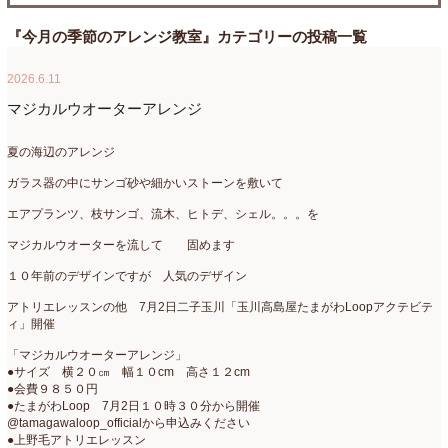
たまがわLOOP
(9)
2026年4月
(3)
『今月の季節のアレンジ教室』カテゴリーの投稿一覧
アクアアレンジ
(8)
2026年3月
(6)
2026.6.11
アトリエ
(32)
2026年2月
(5)
マジカルウオーターアレンジ
アドバンス
(13)
2026年1月
(4)
夏の海辺のアレンジ
アドバンスコース
(16)
2025年12月
(7)
ガラス器の中にサンゴ砂や細かいストーンを敷いて
エアプランツ、枝サンゴ、流木、ヒトデ、シェル。。。を
イベント
(17)
2025年11月
(8)
マジカルウオーターを流して 固めます
ウエディング
(54)
2025年10月
(5)
１０年前のデザインですが 人気のデザイン
オンラインショップ講座
(2)
2025年9月
(5)
アトリエレッスンの他 7月2日二子玉川「玉川高島屋たまがわLoopアクテビテ
ィ」開催
オーダーアレンジ
(148)
2025年8月
(1)
「マジカルウオーターアレンジ」
ギフト
(12)
2025年7月
(10)
●サイズ 横２０㎝ 幅１０cm 高さ１２cm
●会費９８５０円
コサージュ
(3)
2025年6月
(7)
●たまがわLoop 7月2日１０時３０分から開催
@tamagawaloop_officialから申込みください
コラボレッスン
(1)
2025年5月
(6)
●上野毛アトリエレッスン