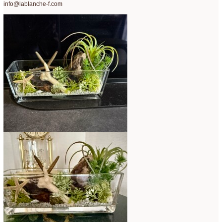
info@lablanche-f.com
コンテスト入選情報
(5)
2025年4月
(7)
スペシャルレッスン
(12)
2025年3月
(4)
ディスプレイ
(213)
2025年2月
(9)
ディプロマ
(54)
2025年1月
(8)
ハーバリウム
(8)
2024年12月
(7)
フォレストシャンデリア
(1)
2024年11月
(7)
フリーアレンジ
(136)
2024年10月
(4)
ブラッシュアップレスン
(9)
2024年9月
(9)
プライマリイ
(33)
2024年8月
(6)
プライマリイコース
(1)
2024年7月
(7)
ベジブーケ
(12)
2024年6月
(8)
マダムトキ
(1)
2024年5月
(7)