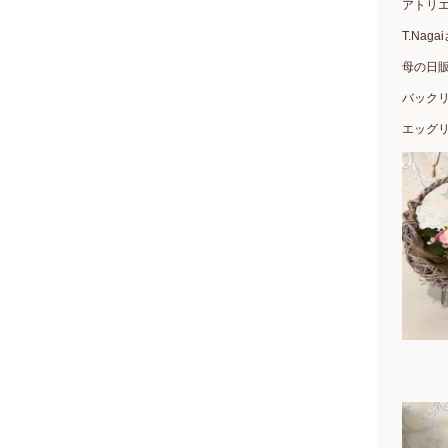
アトリ
T.Na
母の日
バック
エッグ