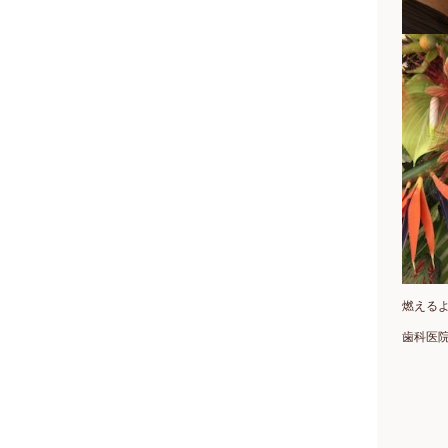
燃える
歯科医