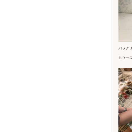
バック
もう一