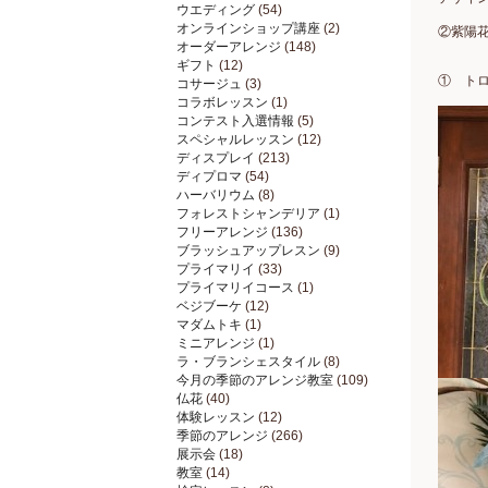
ウエディング
(54)
オンラインショップ講座
(2)
②紫陽
オーダーアレンジ
(148)
ギフト
(12)
① ト
コサージュ
(3)
コラボレッスン
(1)
コンテスト入選情報
(5)
スペシャルレッスン
(12)
ディスプレイ
(213)
ディプロマ
(54)
ハーバリウム
(8)
フォレストシャンデリア
(1)
フリーアレンジ
(136)
ブラッシュアップレスン
(9)
プライマリイ
(33)
プライマリイコース
(1)
ベジブーケ
(12)
マダムトキ
(1)
ミニアレンジ
(1)
ラ・ブランシェスタイル
(8)
今月の季節のアレンジ教室
(109)
仏花
(40)
体験レッスン
(12)
季節のアレンジ
(266)
展示会
(18)
教室
(14)