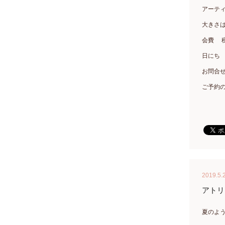
アーテ
大きさ
会費 税
日にち 
お問合せ 
ご予約
2019.5.
アトリ
夏のよ