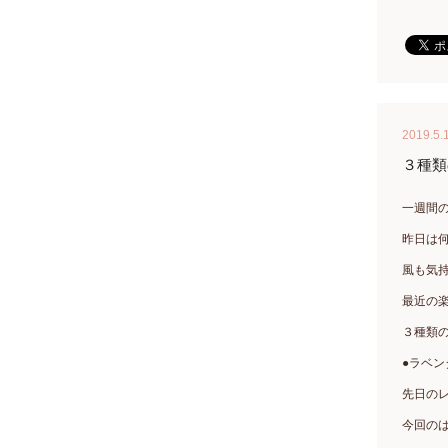
2019.5.
３種類
一週間
昨日は
風も気
最近の
３種類
●ラベン
先日の
今回の