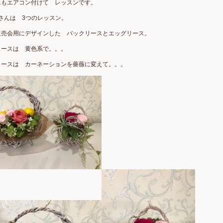
エもエアコン付けて レッスンです。
gaiさんは 3つのレッスン。
販売会用にデザインした バックリースとエッグリース。
リースは 黄色系で。。。
リースは カーネーションを薔薇に変えて。。。