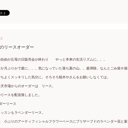
18
のリースオーダー
の自由が丘母の日販売会が終わり やっと本来の生活リズムに。。。
何か月ぶりかで庭に。。。気になっていた落ち葉の山。。庭掃除。なんとごみ袋６個
持ちよくスッキリした気分に。そろそろ植木やさんをお願いしなくては。
楽天市場からのオーダーは リース。
のリースを配送致しました。
ダーリース
レッスンもラベンダーリース。
は 小ぶりのアーティフィシャルフラワーベースにプリザーブドのラベンダー花と葉