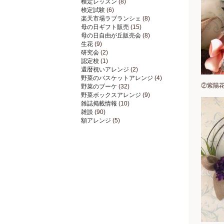
検定レッスン
(8)
検定試験
(6)
楽天市場ラブランシェ
(8)
母の日ギフト販売
(15)
母の日自由が丘販売会
(8)
生花
(9)
研究会
(2)
認定校
(1)
還暦祝いアレンジ
(2)
野菜のバスケットアレンジ
(4)
②紫陽
野菜のブーケ
(32)
野菜ボックスアレンジ
(9)
雑誌掲載情報
(10)
雑談
(90)
額アレンジ
(5)