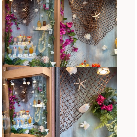
母の日自由が丘販売会
(8)
2023年4月
(11)
生花
(9)
2023年3月
(12)
研究会
(2)
2023年2月
(8)
認定校
(1)
2023年1月
(6)
還暦祝いアレンジ
(2)
2022年12月
(8)
野菜のバスケットアレンジ
(4)
2022年11月
(8)
野菜のブーケ
(32)
2022年10月
(5)
野菜ボックスアレンジ
(9)
2022年9月
(9)
雑誌掲載情報
(10)
2022年8月
(1)
雑談
(90)
2022年7月
(2)
額アレンジ
(5)
2022年6月
(5)
2022年5月
(4)