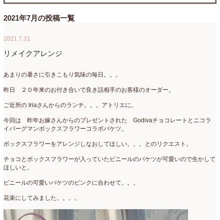
たまがわLOOP
(9)
2026年4月
(3)
2021年7月の投稿一覧
アクアアレンジ
(8)
2026年3月
(6)
2021.7.31
アトリエ
(32)
2026年2月
(5)
リメイクアレンジ
アドバンス
(13)
2026年1月
(4)
あまりの暑さに引きこもり気味の毎日。。。
アドバンスコース
(16)
2025年12月
(7)
昨日 ２０年来のお付き合いで良き話相手のお客様のオーダー。
ご近所の Iriaさんからのランチ。。。アトリエに。
イベント
(17)
2025年11月
(8)
今回は 昨年お嫁さんからのプレゼントされた Godivaチョコレートとニコラ
ウエディング
(54)
2025年10月
(5)
イバーグマンボックスフラワーコラボバケツ。
オンラインショップ講座
(2)
2025年9月
(5)
ボックスフラワーをアレンジしなおしてほしい。。。とのリクエスト。
チョコとボックスフラワーが入っていたビニールのバケツが可愛いので生かして
オーダーアレンジ
(148)
2025年8月
(1)
ほしいと。
ギフト
(12)
2025年7月
(10)
ビニールの可愛いバケツのピンクに合わせて。。。
コサージュ
(3)
2025年6月
(7)
花束にしてみました。。。。
コラボレッスン
(1)
2025年5月
(6)