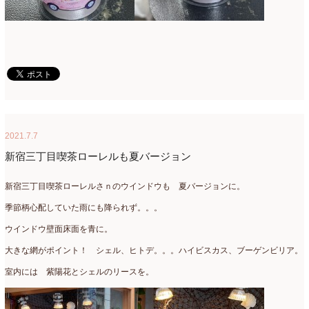
ミニアレンジ
(1)
2024年4月
(10)
ラ・ブランシェスタイル
(8)
2024年3月
(5)
今月の季節のアレンジ教室
(109)
2024年2月
(10)
仏花
(40)
2024年1月
(4)
体験レッスン
(12)
2023年12月
(17)
2021.7.7
季節のアレンジ
(266)
2023年11月
(11)
新宿三丁目喫茶ローレルも夏バージョン
展示会
(18)
2023年10月
(6)
新宿三丁目喫茶ローレルさｎのウインドウも 夏バージョンに。
教室
(14)
2023年9月
(10)
季節柄心配していた雨にも降られず。。。
検定レッスン
(8)
2023年8月
(2)
ウインドウ壁面床面を青に。
検定試験
(6)
2023年7月
(11)
大きな網がポイント！ シェル、ヒトデ。。。ハイビスカス、ブーゲンビリア。
楽天市場ラブランシェ
(8)
2023年6月
(10)
室内には 紫陽花とシェルのリースを。
母の日ギフト販売
(15)
2023年5月
(4)