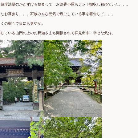
お彼岸法要のかたずけも始まって お線香小屋もテント撤収し初めていた。。。
タなお墓参り。。。家族みんな元気で過ごしている事を報告して。。。
多くの樹々で目にも爽やか。
閉じている山門の上のお釈迦さまも開帳されて拝見出来 幸せな気分。