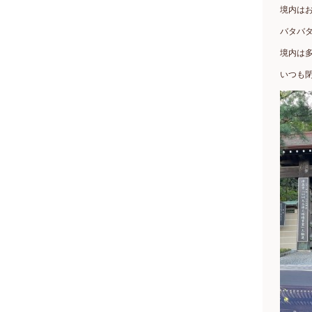
境内は
バタバ
境内は
いつも