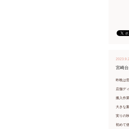
2023.9.
宮崎台
昨晩は
店舗デ
搬入作
大きな
実りの
初めて