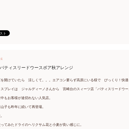
24
パティスリードウースボア秋アレンジ
窓を開けていたら 涼しくて。。。エアコン要らず高原にいる様で びっくり！快適
ィスプレイは ジャルディーノさんから 宮崎台のスィーツ店「パティスリードウー
業中もお客様が途切れない人気店。
案山子も昨年に続いて再登場。
秋。
使ってみたドライのヘリクサム花と小麦が良い感じに。