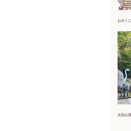
おみく
次回お