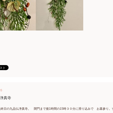
26
浄真寺
最終日の九品仏浄真寺。 閉門まで後1時間の15時３０分に滑り込みで お墓参り。