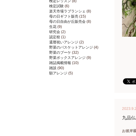
検定レッスン
(8)
検定試験
(6)
楽天市場ラブランシェ
(8)
母の日ギフト販売
(15)
母の日自由が丘販売会
(8)
生花
(9)
研究会
(2)
認定校
(1)
還暦祝いアレンジ
(2)
野菜のバスケットアレンジ
(4)
野菜のブーケ
(32)
野菜ボックスアレンジ
(9)
雑誌掲載情報
(10)
雑談
(90)
額アレンジ
(5)
2023.9.
九品仏
お彼岸