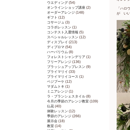
ウエディング
(54)
オンラインショップ講座
(2)
「ハロ
オーダーアレンジ
(148)
が い
ギフト
(12)
コサージュ
(3)
コラボレッスン
(1)
コンテスト入選情報
(5)
スペシャルレッスン
(12)
ディスプレイ
(213)
ディプロマ
(54)
ハーバリウム
(8)
フォレストシャンデリア
(1)
フリーアレンジ
(136)
ブラッシュアップレスン
(9)
プライマリイ
(33)
プライマリイコース
(1)
ベジブーケ
(12)
マダムトキ
(1)
ミニアレンジ
(1)
ラ・ブランシェスタイル
(8)
今月の季節のアレンジ教室
(109)
仏花
(40)
体験レッスン
(12)
季節のアレンジ
(266)
展示会
(18)
教室
(14)