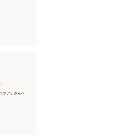
！
スボア」さんへ