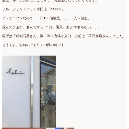
最近 等々力の街はすこしずつ お洒落になっていってます。
フルーツサンドイッチ専門店「haluuu」
プレオープンなので 一日100個製造。。。一人５個迄。
並んでまぁす。並んでから2５分。購入。あと20個もない。。。
場所は「成城石井さん」隣 等々力渓谷入口 以前は「翠豆腐店さん」でした。
そうです。以前のアトリエの目の前です！