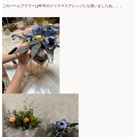
母の日自由が丘販売会
(8)
このパームフラワーは昨年のクリスマスアレンジにも使いましたね。。。
2023年4月
(11)
生花
(9)
2023年3月
(12)
研究会
(2)
2023年2月
(8)
認定校
(1)
2023年1月
(6)
還暦祝いアレンジ
(2)
2022年12月
(8)
野菜のバスケットアレンジ
(4)
2022年11月
(8)
野菜のブーケ
(32)
2022年10月
(5)
野菜ボックスアレンジ
(9)
2022年9月
(9)
雑誌掲載情報
(10)
2022年8月
(1)
雑談
(90)
2022年7月
(2)
額アレンジ
(5)
2022年6月
(5)
2022年5月
(4)