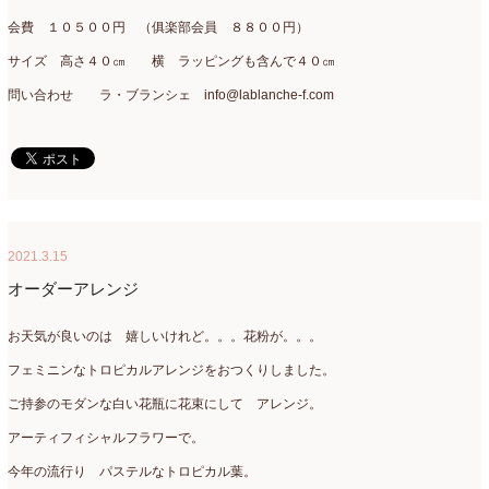
会費 １０５００円 （俱楽部会員 ８８００円）
サイズ 高さ４０㎝ 横 ラッピングも含んで４０㎝
問い合わせ ラ・ブランシェ info@lablanche-f.com
2021.3.15
オーダーアレンジ
お天気が良いのは 嬉しいけれど。。。花粉が。。。
フェミニンなトロピカルアレンジをおつくりしました。
ご持参のモダンな白い花瓶に花束にして アレンジ。
アーティフィシャルフラワーで。
今年の流行り パステルなトロピカル葉。