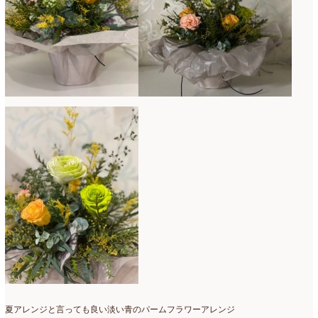
ミニアレンジ
(1)
2024年4月
(10)
ラ・ブランシェスタイル
(8)
2024年3月
(5)
今月の季節のアレンジ教室
(109)
2024年2月
(10)
仏花
(40)
2024年1月
(4)
体験レッスン
(12)
2023年12月
(17)
季節のアレンジ
(266)
2023年11月
(11)
展示会
(18)
2023年10月
(6)
教室
(14)
2023年9月
(10)
検定レッスン
(8)
2023年8月
(2)
検定試験
(6)
2023年7月
(11)
楽天市場ラブランシェ
(8)
2023年6月
(10)
母の日ギフト販売
(15)
2023年5月
(4)
夏アレンジと言っても良い淡い青のパームフラワーアレンジ