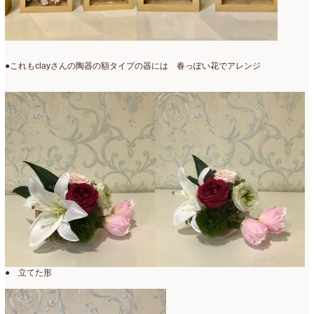
●これもclayさんの陶器の額タイプの器には 春っぽい花でアレンジ
● 立てた形