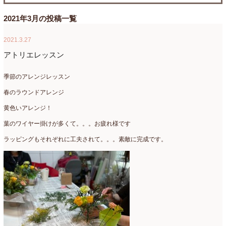
たまがわLOOP
(9)
2026年4月
(3)
2021年3月の投稿一覧
アクアアレンジ
(8)
2026年3月
(6)
2021.3.27
アトリエ
(32)
2026年2月
(5)
アトリエレッスン
アドバンス
(13)
2026年1月
(4)
季節のアレンジレッスン
アドバンスコース
(16)
2025年12月
(7)
春のラウンドアレンジ
黄色いアレンジ！
イベント
(17)
2025年11月
(8)
葉のワイヤー掛けが多くて。。。お疲れ様です
ウエディング
(54)
2025年10月
(5)
ラッピングもそれぞれに工夫されて。。。素敵に完成です。
オンラインショップ講座
(2)
2025年9月
(5)
オーダーアレンジ
(148)
2025年8月
(1)
ギフト
(12)
2025年7月
(10)
コサージュ
(3)
2025年6月
(7)
コラボレッスン
(1)
2025年5月
(6)