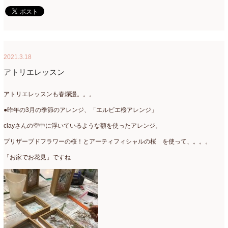
2015年3月
(17)
2015年2月
(7)
2015年1月
(8)
2021.3.18
2014年10月
(1)
アトリエレッスン
2014年9月
(1)
アトリエレッスンも春爛漫。。。
2014年6月
(2)
●昨年の3月の季節のアレンジ、「エルビエ桜アレンジ」
2014年2月
(43)
clayさんの空中に浮いているような額を使ったアレンジ。
プリザーブドフラワーの桜！とアーティフィシャルの桜 を使って、。。。
2013年3月
(1)
「お家でお花見」ですね
2012年7月
(1)
2010年10月
(1)
2008年7月
(1)
2008年6月
(1)