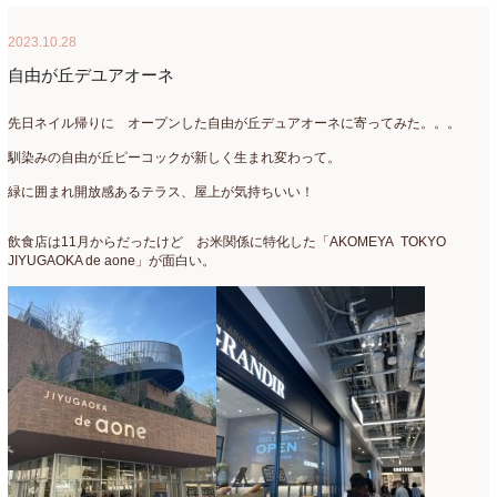
母の日自由が丘販売会
(8)
2023年4月
(11)
2023.10.28
生花
(9)
2023年3月
(12)
自由が丘デユアオーネ
研究会
(2)
2023年2月
(8)
先日ネイル帰りに オープンした自由が丘デュアオーネに寄ってみた。。。
認定校
(1)
2023年1月
(6)
馴染みの自由が丘ピーコックが新しく生まれ変わって。
還暦祝いアレンジ
(2)
2022年12月
(8)
緑に囲まれ開放感あるテラス、屋上が気持ちいい！
野菜のバスケットアレンジ
(4)
2022年11月
(8)
飲食店は11月からだったけど お米関係に特化した「AKOMEYA TOKYO
JIYUGAOKA de aone」が面白い。
野菜のブーケ
(32)
2022年10月
(5)
野菜ボックスアレンジ
(9)
2022年9月
(9)
雑誌掲載情報
(10)
2022年8月
(1)
雑談
(90)
2022年7月
(2)
額アレンジ
(5)
2022年6月
(5)
2022年5月
(4)