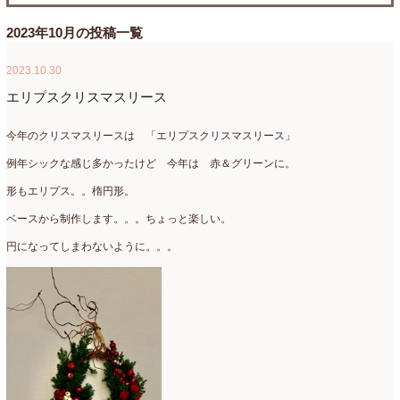
たまがわLOOP
(9)
2026年4月
(3)
2023年10月の投稿一覧
アクアアレンジ
(8)
2026年3月
(6)
2023.10.30
アトリエ
(32)
2026年2月
(5)
エリプスクリスマスリース
アドバンス
(13)
2026年1月
(4)
今年のクリスマスリースは 「エリプスクリスマスリース」
アドバンスコース
(16)
2025年12月
(7)
例年シックな感じ多かったけど 今年は 赤＆グリーンに。
形もエリプス。。楕円形。
イベント
(17)
2025年11月
(8)
ベースから制作します。。。ちょっと楽しい。
ウエディング
(54)
2025年10月
(5)
円になってしまわないように。。。
オンラインショップ講座
(2)
2025年9月
(5)
オーダーアレンジ
(148)
2025年8月
(1)
ギフト
(12)
2025年7月
(10)
コサージュ
(3)
2025年6月
(7)
コラボレッスン
(1)
2025年5月
(6)