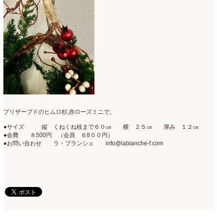
ミニアレンジ
(1)
2024年4月
(10)
ラ・ブランシェスタイル
(8)
2024年3月
(5)
今月の季節のアレンジ教室
(109)
2024年2月
(10)
仏花
(40)
2024年1月
(4)
体験レッスン
(12)
2023年12月
(17)
季節のアレンジ
(266)
2023年11月
(11)
プリザーブドのヒムロ杉,赤ローズミニで。
展示会
(18)
2023年10月
(6)
●サイズ 縦 くねくね枝まで６０㎝ 横 ２５㎝ 厚み １２㎝
●会費 ８500円 （会員 ６8００円）
教室
(14)
2023年9月
(10)
●お問い合わせ ラ・ブランシェ info@lablanche-f.com
検定レッスン
(8)
2023年8月
(2)
検定試験
(6)
2023年7月
(11)
楽天市場ラブランシェ
(8)
2023年6月
(10)
母の日ギフト販売
(15)
2023年5月
(4)