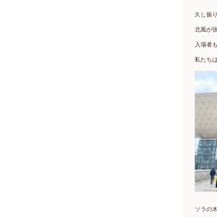
久し振
北風が
入場者
私たち
ソラの