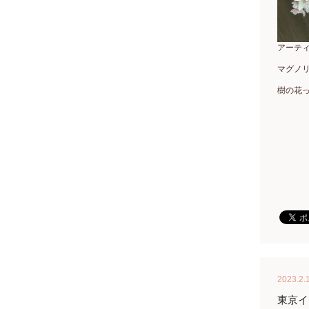
アーテ
マグノ
樹の花
2023.2.
東京イ