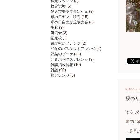
検定レッスン
(8)
検定試験
(6)
楽天市場ラブランシェ
(8)
母の日ギフト販売
(15)
母の日自由が丘販売会
(8)
生花
(9)
研究会
(2)
認定校
(1)
還暦祝いアレンジ
(2)
野菜のバスケットアレンジ
(4)
野菜のブーケ
(32)
野菜ボックスアレンジ
(9)
雑誌掲載情報
(10)
雑談
(90)
額アレンジ
(5)
2023.2.
桜のリ
そろそ
青空に
一足早