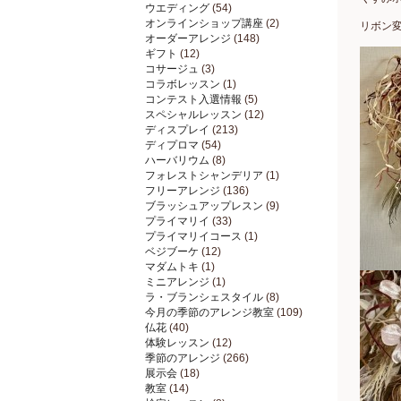
ウエディング
(54)
オンラインショップ講座
(2)
リボン
オーダーアレンジ
(148)
ギフト
(12)
コサージュ
(3)
コラボレッスン
(1)
コンテスト入選情報
(5)
スペシャルレッスン
(12)
ディスプレイ
(213)
ディプロマ
(54)
ハーバリウム
(8)
フォレストシャンデリア
(1)
フリーアレンジ
(136)
ブラッシュアップレスン
(9)
プライマリイ
(33)
プライマリイコース
(1)
ベジブーケ
(12)
マダムトキ
(1)
ミニアレンジ
(1)
ラ・ブランシェスタイル
(8)
今月の季節のアレンジ教室
(109)
仏花
(40)
体験レッスン
(12)
季節のアレンジ
(266)
展示会
(18)
教室
(14)