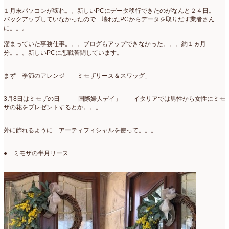
2007年7月
(2)
１月末パソコンが壊れ。。新しいPCにデータ移行できたのがなんと２４日。
バックアップしていなかったので 壊れたPCからデータを取りだす業者さん
に。。。
2007年4月
(1)
溜まっていた事務仕事。。。ブログもアップできなかった。。。約１ヵ月
分。。。新しいPCに悪戦苦闘しています。
まず 季節のアレンジ 「ミモザリース＆スワッグ」
3月8日はミモザの日 「国際婦人デイ」 イタリアでは男性から女性にミモ
ザの花をプレゼントするとか。。。
外に飾れるように アーティフィシャルを使って。。。
● ミモザの半月リース