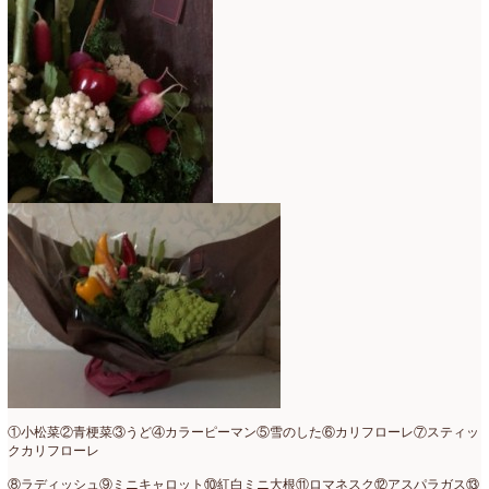
2022年4月
(7)
2022年3月
(5)
2022年2月
(8)
2022年1月
(5)
2021年12月
(21)
2021年11月
(15)
2021年10月
(13)
2021年9月
(5)
2021年8月
(6)
2021年7月
(3)
2021年6月
(11)
①小松菜②青梗菜③うど④カラーピーマン⑤雪のした⑥カリフローレ⑦スティッ
クカリフローレ
2021年5月
(10)
⑧ラディッシュ⑨ミニキャロット⑩紅白ミニ大根⑪ロマネスク⑫アスパラガス⑬