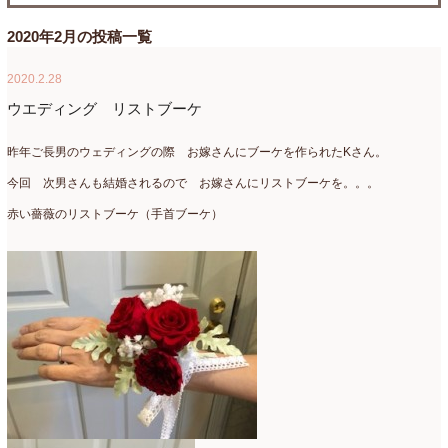
たまがわLOOP
(9)
2026年4月
(3)
2020年2月の投稿一覧
アクアアレンジ
(8)
2026年3月
(6)
2020.2.28
アトリエ
(32)
2026年2月
(5)
ウエディング リストブーケ
アドバンス
(13)
2026年1月
(4)
昨年ご長男のウェディングの際 お嫁さんにブーケを作られたKさん。
アドバンスコース
(16)
2025年12月
(7)
今回 次男さんも結婚されるので お嫁さんにリストブーケを。。。
赤い薔薇のリストブーケ（手首ブーケ）
イベント
(17)
2025年11月
(8)
ウエディング
(54)
2025年10月
(5)
オンラインショップ講座
(2)
2025年9月
(5)
オーダーアレンジ
(148)
2025年8月
(1)
ギフト
(12)
2025年7月
(10)
コサージュ
(3)
2025年6月
(7)
コラボレッスン
(1)
2025年5月
(6)