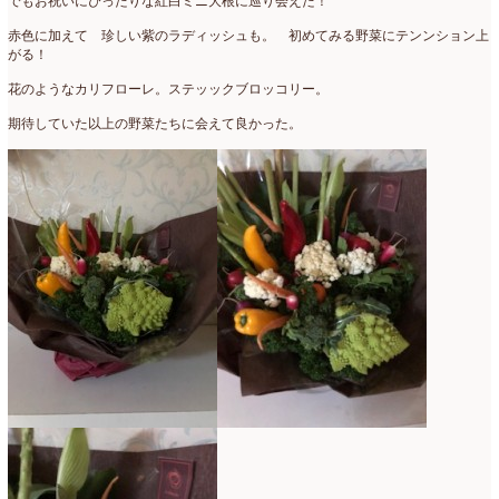
でもお祝いにぴったりな紅白ミニ大根に巡り会えた！
母の日自由が丘販売会
(8)
2023年4月
(11)
赤色に加えて 珍しい紫のラディッシュも。 初めてみる野菜にテンンション上
がる！
生花
(9)
2023年3月
(12)
花のようなカリフローレ。ステッックブロッコリー。
研究会
(2)
2023年2月
(8)
期待していた以上の野菜たちに会えて良かった。
認定校
(1)
2023年1月
(6)
還暦祝いアレンジ
(2)
2022年12月
(8)
野菜のバスケットアレンジ
(4)
2022年11月
(8)
野菜のブーケ
(32)
2022年10月
(5)
野菜ボックスアレンジ
(9)
2022年9月
(9)
雑誌掲載情報
(10)
2022年8月
(1)
雑談
(90)
2022年7月
(2)
額アレンジ
(5)
2022年6月
(5)
2022年5月
(4)