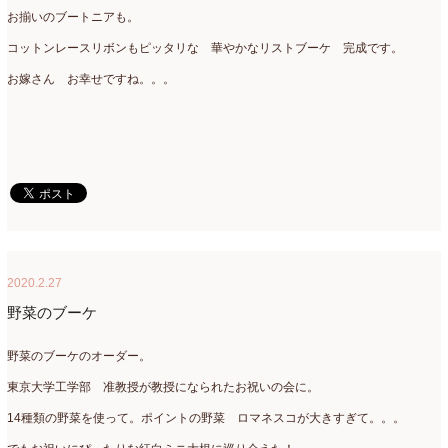
お揃いのブートニアも。
ミニアレンジ
(1)
2024年4月
(10)
コットンレースリボンもピッタリな 華やかなリストブーケ 完成です。
ラ・ブランシェスタイル
(8)
2024年3月
(5)
お嫁さん お幸せですね。。。
今月の季節のアレンジ教室
(109)
2024年2月
(10)
仏花
(40)
2024年1月
(4)
体験レッスン
(12)
2023年12月
(17)
季節のアレンジ
(266)
2023年11月
(11)
展示会
(18)
2023年10月
(6)
教室
(14)
2023年9月
(10)
2020.2.27
野菜のブーケ
検定レッスン
(8)
2023年8月
(2)
検定試験
(6)
野菜のブーケのオーダー。
2023年7月
(11)
東京大学工学部 准教授が教授になられたお祝いの会に。
楽天市場ラブランシェ
(8)
2023年6月
(10)
14種類の野菜を使って。ポイントの野菜 ロマネスコが大きすぎて。。。
母の日ギフト販売
(15)
2023年5月
(4)