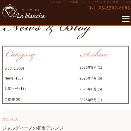
ジャルディーノの初夏アレンジ│ﾌﾟﾘｻﾞｰﾌﾞﾄﾞﾌﾗﾜｰ教室 レッスン
2026年8月
(1)
Blog
(1,303)
News
(163)
2026年7月
(6)
お知らせ
(13)
2026年6月
(5)
ご挨拶
(6)
2026年5月
(1)
たまがわLOOP
(9)
2026年4月
(3)
2021.4.10
アクアアレンジ
(8)
2026年3月
(6)
ジャルディーノの初夏アレンジ