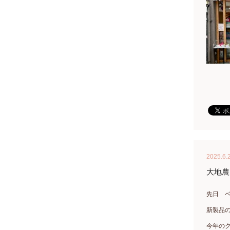
2025.6.
大地農
先日 
新製品
今年の