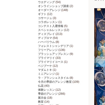
ウエディング
(54)
オンラインショップ講座
(2)
オーダーアレンジ
(148)
ギフト
(12)
コサージュ
(3)
コラボレッスン
(1)
コンテスト入選情報
(5)
スペシャルレッスン
(12)
ディスプレイ
(213)
ディプロマ
(54)
ハーバリウム
(8)
フォレストシャンデリア
(1)
フリーアレンジ
(136)
ブラッシュアップレスン
(9)
プライマリイ
(33)
プライマリイコース
(1)
ベジブーケ
(12)
マダムトキ
(1)
ミニアレンジ
(1)
ラ・ブランシェスタイル
(8)
今月の季節のアレンジ教室
(109)
仏花
(40)
体験レッスン
(12)
季節のアレンジ
(266)
展示会
(18)
教室
(14)