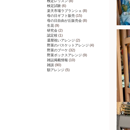
検定レッスン
(8)
検定試験
(6)
楽天市場ラブランシェ
(8)
母の日ギフト販売
(15)
母の日自由が丘販売会
(8)
生花
(9)
研究会
(2)
認定校
(1)
還暦祝いアレンジ
(2)
野菜のバスケットアレンジ
(4)
野菜のブーケ
(32)
野菜ボックスアレンジ
(9)
雑誌掲載情報
(10)
雑談
(90)
額アレンジ
(5)