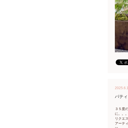
2025.6.
パティ
３５度
に。。
リクエ
アーテ