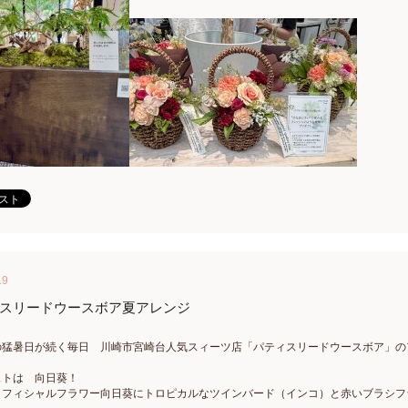
19
スリードウースボア夏アレンジ
の猛暑日が続く毎日 川崎市宮崎台人気スィーツ店「パティスリードウースボア」の
。
ストは 向日葵！
ィフィシャルフラワー向日葵にトロピカルなツインバード（インコ）と赤いブラシフ