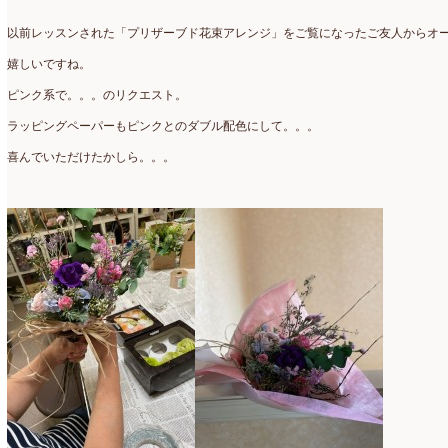
アトリエ
(32)
2026年2月
(5)
以前レッスンされた「プリザーブド花束アレンジ」をご覧になったご友人からオ
アドバンス
(13)
2026年1月
(4)
嬉しいですね。
アドバンスコース
(16)
2025年12月
(7)
ピンク系で。。。のリクエスト。
イベント
(17)
2025年11月
(8)
ラッピングペーパーもピンクとのダブル配色にして。。。
ウエディング
(54)
2025年10月
(5)
喜んでいただけたかしら。。。
オンラインショップ講座
(2)
2025年9月
(5)
オーダーアレンジ
(148)
2025年8月
(1)
ギフト
(12)
2025年7月
(10)
コサージュ
(3)
2025年6月
(7)
コラボレッスン
(1)
2025年5月
(6)
コンテスト入選情報
(5)
2025年4月
(7)
スペシャルレッスン
(12)
2025年3月
(4)
ディスプレイ
(213)