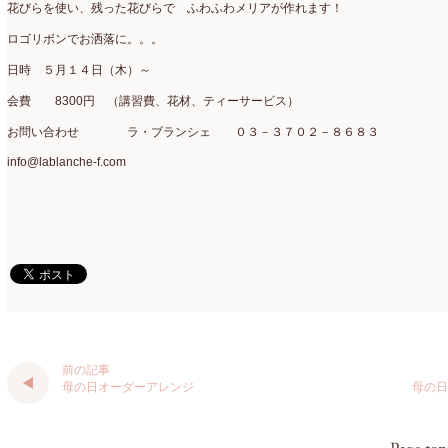
花びらを使い、残った花びらで ふわふわメリアが作れます！
仏花
(40)
2024年1月
(4)
ロゴリボンでお洒落に。。。
体験レッスン
(12)
日時 ５月１４日（木）～
2023年12月
(17)
会費 8300円 （講習費、花材、ティーサービス）
季節のアレンジ
(266)
2023年11月
(11)
お問い合わせ ラ・ブランシェ ０３－３７０２－８６８３
展示会
(18)
2023年10月
(6)
info@lablanche-f.com
教室
(14)
2023年9月
(10)
検定レッスン
(8)
2023年8月
(2)
検定試験
(6)
2023年7月
(11)
楽天市場ラブランシェ
(8)
2023年6月
(10)
母の日ギフト販売
(15)
2023年5月
(4)
母の日自由が丘販売会
(8)
2023年4月
(11)
前の記事
母の日オーダーアレンジ
母の日
生花
(9)
2023年3月
(12)
研究会
(2)
2023年2月
(8)