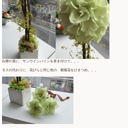
2025年2月
(9)
ディプロマ
(54)
2025年1月
(8)
ハーバリウム
(8)
2024年12月
(7)
フォレストシャンデリア
(1)
2024年11月
(7)
フリーアレンジ
(136)
2024年10月
(4)
ブラッシュアップレスン
(9)
2024年9月
(9)
白樺の茎に サンウインバインを巻き付けて。。。
プライマリイ
(33)
2024年8月
(6)
モスの代わりに 花びらと同じ色の 紫陽花をひきつめ。。。
プライマリイコース
(1)
2024年7月
(7)
ベジブーケ
(12)
2024年6月
(8)
マダムトキ
(1)
2024年5月
(7)
ミニアレンジ
(1)
2024年4月
(10)
ラ・ブランシェスタイル
(8)
2024年3月
(5)
今月の季節のアレンジ教室
(109)
2024年2月
(10)