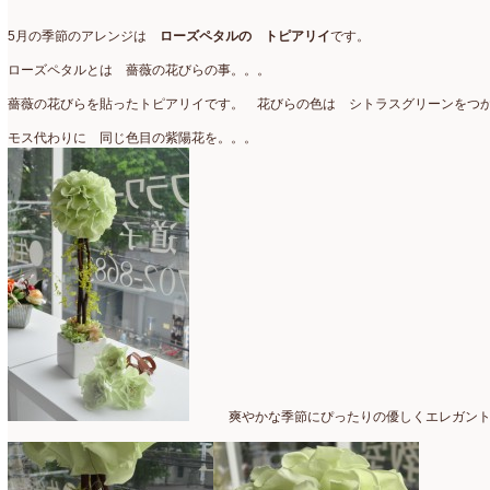
アトリエ
(32)
2026年2月
(5)
5月の季節のアレンジは
ローズペタルの トピアリイ
です。
アドバンス
(13)
2026年1月
(4)
ローズペタルとは 薔薇の花びらの事。。。
アドバンスコース
(16)
2025年12月
(7)
薔薇の花びらを貼ったトピアリイです。 花びらの色は シトラスグリーンをつ
イベント
(17)
2025年11月
(8)
モス代わりに 同じ色目の紫陽花を。。。
ウエディング
(54)
2025年10月
(5)
オンラインショップ講座
(2)
2025年9月
(5)
オーダーアレンジ
(148)
2025年8月
(1)
ギフト
(12)
2025年7月
(10)
コサージュ
(3)
2025年6月
(7)
コラボレッスン
(1)
2025年5月
(6)
コンテスト入選情報
(5)
2025年4月
(7)
爽やかな季節にぴったりの優しくエレガント
スペシャルレッスン
(12)
2025年3月
(4)
ディスプレイ
(213)