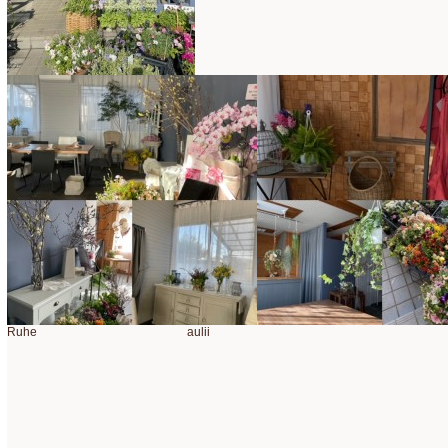
2025年2月
(9)
ディプロマ
(54)
2025年1月
(8)
ハーバリウム
(8)
2024年12月
(7)
フォレストシャンデリア
(1)
2024年11月
(7)
フリーアレンジ
(136)
2024年10月
(4)
ブラッシュアップレスン
(9)
2024年9月
(9)
プライマリイ
(33)
2024年8月
(6)
プライマリイコース
(1)
2024年7月
(7)
ベジブーケ
(12)
2024年6月
(8)
Ruhe aulii
マダムトキ
(1)
2024年5月
(7)
ミニアレンジ
(1)
2024年4月
(10)
ラ・ブランシェスタイル
(8)
2024年3月
(5)
今月の季節のアレンジ教室
(109)
2024年2月
(10)