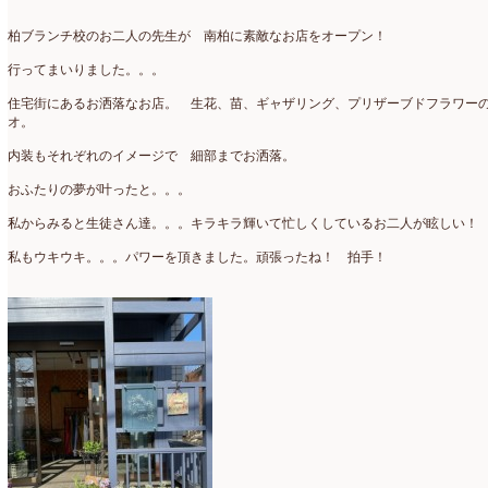
アトリエ
(32)
2026年2月
(5)
柏ブランチ校のお二人の先生が 南柏に素敵なお店をオープン！
アドバンス
(13)
2026年1月
(4)
行ってまいりました。。。
アドバンスコース
(16)
2025年12月
(7)
住宅街にあるお洒落なお店。 生花、苗、ギャザリング、プリザーブドフラワー
オ。
イベント
(17)
2025年11月
(8)
内装もそれぞれのイメージで 細部までお洒落。
ウエディング
(54)
2025年10月
(5)
おふたりの夢が叶ったと。。。
オンラインショップ講座
(2)
2025年9月
(5)
私からみると生徒さん達。。。キラキラ輝いて忙しくしているお二人が眩しい！
オーダーアレンジ
(148)
2025年8月
(1)
私もウキウキ。。。パワーを頂きました。頑張ったね！ 拍手！
ギフト
(12)
2025年7月
(10)
コサージュ
(3)
2025年6月
(7)
コラボレッスン
(1)
2025年5月
(6)
コンテスト入選情報
(5)
2025年4月
(7)
スペシャルレッスン
(12)
2025年3月
(4)
ディスプレイ
(213)