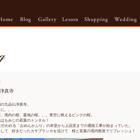
8
浄真寺
開の九品仏浄真寺。
りに。。。
桜、境内の桜、墓地の桜。。。青空に映えるピンクの桜。
先はもみじの若葉のトンネル！
日に行われる「おめんかぶり」の本堂から上品堂までの通路工事が始まっていた。
除して 好きだったカサブランカを活けて 桜と若葉の境内散策でリフレッシュ！