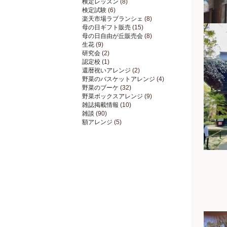
検定レッスン
(8)
検定試験
(6)
楽天市場ラブランシェ
(8)
母の日ギフト販売
(15)
母の日自由が丘販売会
(8)
生花
(9)
研究会
(2)
認定校
(1)
還暦祝いアレンジ
(2)
野菜のバスケットアレンジ
(4)
野菜のブーケ
(32)
野菜ボックスアレンジ
(9)
雑誌掲載情報
(10)
雑談
(90)
額アレンジ
(5)