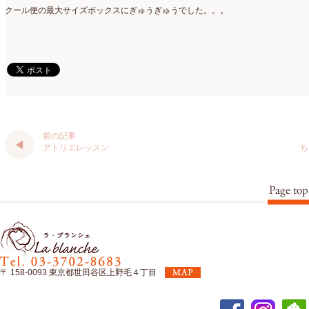
クール便の最大サイズボックスにぎゅうぎゅうでした。。。
認定校
(1)
2023年1月
(6)
還暦祝いアレンジ
(2)
2022年12月
(8)
野菜のバスケットアレンジ
(4)
2022年11月
(8)
野菜のブーケ
(32)
2022年10月
(5)
野菜ボックスアレンジ
(9)
2022年9月
(9)
前の記事
雑誌掲載情報
(10)
アトリエレッスン
ち
2022年8月
(1)
雑談
(90)
2022年7月
(2)
額アレンジ
(5)
2022年6月
(5)
2022年5月
(4)
2022年4月
(7)
〒 158-0093 東京都世田谷区上野毛４丁目
2022年3月
(5)
2022年2月
(8)