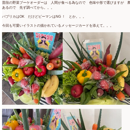
2025年2月
(9)
普段の野菜ブーケオーダーは 人間が食べる為なので 色味や形で選びますが 
あるので 先ず調べてから。。。
ディプロマ
(54)
2025年1月
(8)
パプリカはOK だけどピーマンはNG ！ とか。。。
ハーバリウム
(8)
2024年12月
(7)
今回も可愛いイラストの描かれているメッセージカードを添えて。。。
フォレストシャンデリア
(1)
2024年11月
(7)
フリーアレンジ
(136)
2024年10月
(4)
ブラッシュアップレスン
(9)
2024年9月
(9)
プライマリイ
(33)
2024年8月
(6)
プライマリイコース
(1)
2024年7月
(7)
ベジブーケ
(12)
2024年6月
(8)
マダムトキ
(1)
2024年5月
(7)
ミニアレンジ
(1)
2024年4月
(10)
ラ・ブランシェスタイル
(8)
2024年3月
(5)
今月の季節のアレンジ教室
(109)
2024年2月
(10)