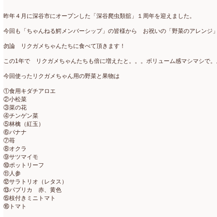
アトリエ
(32)
2026年2月
(5)
昨年４月に深谷市にオープンした「深谷爬虫類舘」１周年を迎えました。
アドバンス
(13)
2026年1月
(4)
今回も「ちゃんねる鰐メンバーシップ」の皆様から お祝いの「野菜のアレンジ
アドバンスコース
(16)
2025年12月
(7)
勿論 リクガメちゃんたちに食べて頂きます！
イベント
(17)
2025年11月
(8)
この1年で リクガメちゃんたちも倍に増えたと。。。ボリューム感マシマシで。
ウエディング
(54)
2025年10月
(5)
今回使ったリクガメちゃん用の野菜と果物は
①食用キダチアロエ
オンラインショップ講座
(2)
2025年9月
(5)
②小松菜
③菜の花
オーダーアレンジ
(148)
2025年8月
(1)
④チンゲン菜
⑤林檎（紅玉）
ギフト
(12)
2025年7月
(10)
⑥バナナ
⑦苺
コサージュ
(3)
2025年6月
(7)
⑧オクラ
⑨サツマイモ
コラボレッスン
(1)
2025年5月
(6)
⑩ポットリーフ
⑪人参
コンテスト入選情報
(5)
⑫サラトリオ（レタス）
2025年4月
(7)
⑬パプリカ 赤、黄色
⑮枝付きミニトマト
スペシャルレッスン
(12)
2025年3月
(4)
⑯トマト
ディスプレイ
(213)