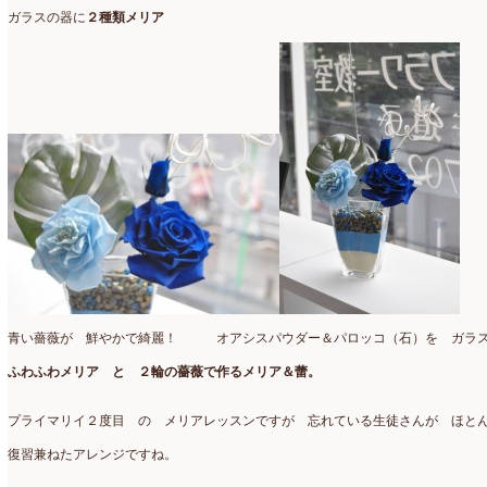
2025年2月
(9)
ガラスの器に
２種類メリア
ディプロマ
(54)
2025年1月
(8)
ハーバリウム
(8)
2024年12月
(7)
フォレストシャンデリア
(1)
2024年11月
(7)
フリーアレンジ
(136)
2024年10月
(4)
ブラッシュアップレスン
(9)
2024年9月
(9)
プライマリイ
(33)
2024年8月
(6)
プライマリイコース
(1)
2024年7月
(7)
ベジブーケ
(12)
2024年6月
(8)
青い薔薇が 鮮やかで綺麗！ オアシスパウダー＆パロッコ（石）を ガラス
マダムトキ
(1)
2024年5月
(7)
ふわふわメリア と ２輪の薔薇で作るメリア＆蕾。
ミニアレンジ
(1)
2024年4月
(10)
プライマリイ２度目 の メリアレッスンですが 忘れている生徒さんが ほと
ラ・ブランシェスタイル
(8)
2024年3月
(5)
復習兼ねたアレンジですね。
今月の季節のアレンジ教室
(109)
2024年2月
(10)