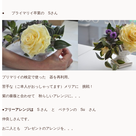
仏花
(40)
2024年1月
(4)
● プライマリイ卒業の Sさん
体験レッスン
(12)
2023年12月
(17)
季節のアレンジ
(266)
2023年11月
(11)
展示会
(18)
2023年10月
(6)
教室
(14)
2023年9月
(10)
検定レッスン
(8)
2023年8月
(2)
プリマリイの検定で使った 器を再利用。
検定試験
(6)
2023年7月
(11)
苦手な（ご本人がおっしゃってます）メリアに 挑戦！
楽天市場ラブランシェ
(8)
2023年6月
(10)
紫の薔薇と合わせて 秋らしいアレンジに。。。
母の日ギフト販売
(15)
2023年5月
(4)
●
フリーアレンジは
S さん と ベテランの Su さん
母の日自由が丘販売会
(8)
2023年4月
(11)
仲良しさんです。
生花
(9)
2023年3月
(12)
お二人とも プレゼントのアレンジを。。。
研究会
(2)
2023年2月
(8)