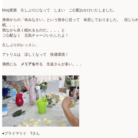
アトリエ
(32)
2026年2月
(5)
blog更新 久しぶりになって しまい ご心配おかけいたしました。
アドバンス
(13)
2026年1月
(4)
身体からの「休みなさい」という指令に従って 休息しておりました。 信じら
アドバンスコース
(16)
2025年12月
(7)
眠。。。。。
我ながら良く眠れるものだ。。。。と
イベント
(17)
ご心配なく 元気チャージいたしたよ！
2025年11月
(8)
久しぶりのレッスン。
ウエディング
(54)
2025年10月
(5)
アトリエは 涼しくなって 快適環境！
オンラインショップ講座
(2)
2025年9月
(5)
偶然にも
メリアを
作る 生徒さんが多い。。。
オーダーアレンジ
(148)
2025年8月
(1)
ギフト
(12)
2025年7月
(10)
コサージュ
(3)
2025年6月
(7)
コラボレッスン
(1)
2025年5月
(6)
コンテスト入選情報
(5)
2025年4月
(7)
スペシャルレッスン
(12)
2025年3月
(4)
●プライマリイ Tさん
ディスプレイ
(213)