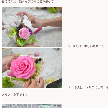
籐でできた 額タイプの同じ器を使って
認定校
(1)
2023年1月
(6)
還暦祝いアレンジ
(2)
2022年12月
(8)
野菜のバスケットアレンジ
(4)
2022年11月
(8)
野菜のブーケ
(32)
2022年10月
(5)
野菜ボックスアレンジ
(9)
2022年9月
(9)
S さんは 優しい色合いで。
雑誌掲載情報
(10)
2022年8月
(1)
雑談
(90)
2022年7月
(2)
額アレンジ
(5)
2022年6月
(5)
2022年5月
(4)
Su さんは メリアにして 華
2022年4月
(7)
メリア 上手です！
2022年3月
(5)
2022年2月
(8)