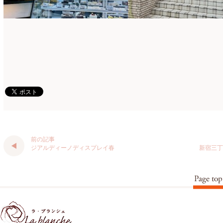
仏花
(40)
2024年1月
(4)
体験レッスン
(12)
2023年12月
(17)
季節のアレンジ
(266)
2023年11月
(11)
展示会
(18)
2023年10月
(6)
教室
(14)
2023年9月
(10)
検定レッスン
(8)
2023年8月
(2)
検定試験
(6)
2023年7月
(11)
前の記事
楽天市場ラブランシェ
(8)
2023年6月
(10)
ジアルディーノディスプレイ春
新宿三丁
母の日ギフト販売
(15)
2023年5月
(4)
母の日自由が丘販売会
(8)
2023年4月
(11)
生花
(9)
2023年3月
(12)
研究会
(2)
2023年2月
(8)