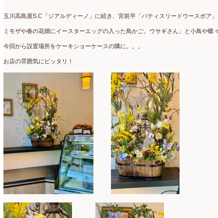
アトリエ
(32)
2026年2月
(5)
玉川高島屋S.C「ジアルディーノ」に続き、宮前平「パティスリードウースボア
アドバンス
(13)
2026年1月
(4)
ミモザや春の花畑にイースターエッグの入った鳥かご。ウサギさん」と小鳥や蝶
アドバンスコース
(16)
2025年12月
(7)
今回から設置場所をケーキショーケースの隣に。。。
イベント
(17)
2025年11月
(8)
お店の雰囲気にピッタリ！
ウエディング
(54)
2025年10月
(5)
オンラインショップ講座
(2)
2025年9月
(5)
オーダーアレンジ
(148)
2025年8月
(1)
ギフト
(12)
2025年7月
(10)
コサージュ
(3)
2025年6月
(7)
コラボレッスン
(1)
2025年5月
(6)
コンテスト入選情報
(5)
2025年4月
(7)
スペシャルレッスン
(12)
2025年3月
(4)
ディスプレイ
(213)