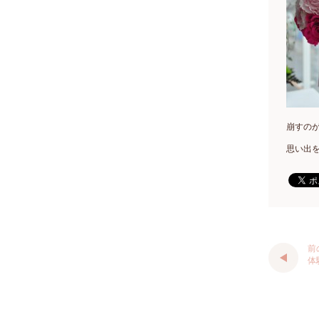
崩すの
思い出
前
体