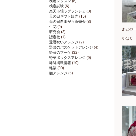
検定レッスン
(8)
検定試験
(6)
楽天市場ラブランシェ
(8)
母の日ギフト販売
(15)
母の日自由が丘販売会
(8)
生花
(9)
あとの
研究会
(2)
認定校
(1)
やはり
還暦祝いアレンジ
(2)
野菜のバスケットアレンジ
(4)
野菜のブーケ
(32)
野菜ボックスアレンジ
(9)
雑誌掲載情報
(10)
雑談
(90)
額アレンジ
(5)