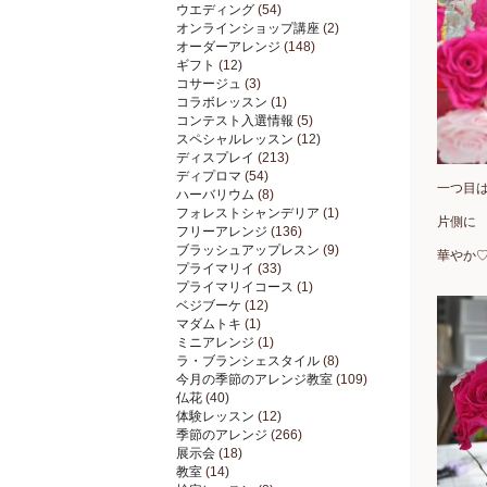
ウエディング
(54)
オンラインショップ講座
(2)
オーダーアレンジ
(148)
ギフト
(12)
コサージュ
(3)
コラボレッスン
(1)
コンテスト入選情報
(5)
スペシャルレッスン
(12)
ディスプレイ
(213)
ディプロマ
(54)
一つ目
ハーバリウム
(8)
フォレストシャンデリア
(1)
片側に
フリーアレンジ
(136)
ブラッシュアップレスン
(9)
華やか
プライマリイ
(33)
プライマリイコース
(1)
ベジブーケ
(12)
マダムトキ
(1)
ミニアレンジ
(1)
ラ・ブランシェスタイル
(8)
今月の季節のアレンジ教室
(109)
仏花
(40)
体験レッスン
(12)
季節のアレンジ
(266)
展示会
(18)
教室
(14)