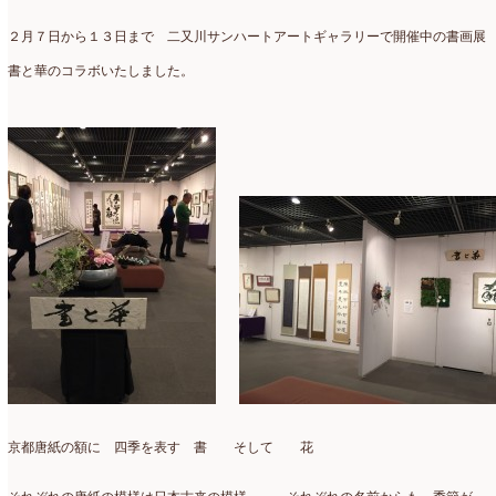
アトリエ
(32)
2026年2月
(5)
２月７日から１３日まで 二又川サンハートアートギャラリーで開催中の書画展
アドバンス
(13)
2026年1月
(4)
書と華のコラボいたしました。
アドバンスコース
(16)
2025年12月
(7)
イベント
(17)
2025年11月
(8)
ウエディング
(54)
2025年10月
(5)
オンラインショップ講座
(2)
2025年9月
(5)
オーダーアレンジ
(148)
2025年8月
(1)
ギフト
(12)
2025年7月
(10)
コサージュ
(3)
2025年6月
(7)
コラボレッスン
(1)
2025年5月
(6)
コンテスト入選情報
(5)
2025年4月
(7)
京都唐紙の額に 四季を表す 書 そして 花
スペシャルレッスン
(12)
2025年3月
(4)
ディスプレイ
(213)