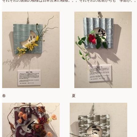
それぞれの唐紙の模様は日本古来の模様。。。それぞれの名前からも 季節が。
2025年2月
(9)
ディプロマ
(54)
2025年1月
(8)
ハーバリウム
(8)
2024年12月
(7)
フォレストシャンデリア
(1)
2024年11月
(7)
フリーアレンジ
(136)
2024年10月
(4)
ブラッシュアップレスン
(9)
2024年9月
(9)
プライマリイ
(33)
2024年8月
(6)
プライマリイコース
(1)
2024年7月
(7)
ベジブーケ
(12)
2024年6月
(8)
春 夏
マダムトキ
(1)
2024年5月
(7)
ミニアレンジ
(1)
2024年4月
(10)
ラ・ブランシェスタイル
(8)
2024年3月
(5)
今月の季節のアレンジ教室
(109)
2024年2月
(10)