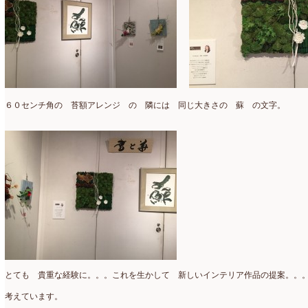
認定校
(1)
2023年1月
(6)
還暦祝いアレンジ
(2)
2022年12月
(8)
野菜のバスケットアレンジ
(4)
2022年11月
(8)
野菜のブーケ
(32)
2022年10月
(5)
６０センチ角の 苔額アレンジ の 隣には 同じ大きさの 蘇 の文字。
野菜ボックスアレンジ
(9)
2022年9月
(9)
雑誌掲載情報
(10)
2022年8月
(1)
雑談
(90)
2022年7月
(2)
額アレンジ
(5)
2022年6月
(5)
2022年5月
(4)
2022年4月
(7)
とても 貴重な経験に。。。これを生かして 新しいインテリア作品の提案。。
2022年3月
(5)
考えています。
2022年2月
(8)