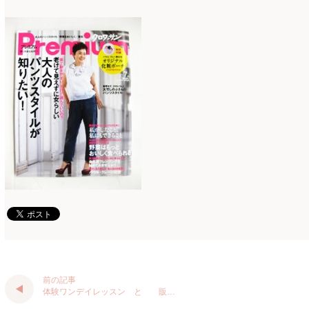
アトリエ
(32)
2026年2月
(5)
アドバンス
(13)
2026年1月
(4)
アドバンスコース
(16)
2025年12月
(7)
イベント
(17)
2025年11月
(8)
ウエディング
(54)
2025年10月
(5)
オンラインショップ講座
(2)
2025年9月
(5)
オーダーアレンジ
(148)
2025年8月
(1)
ギフト
(12)
2025年7月
(10)
コサージュ
(3)
2025年6月
(7)
コラボレッスン
(1)
2025年5月
(6)
コンテスト入選情報
(5)
2025年4月
(7)
前の記事
スペシャルレッスン
(12)
2025年3月
(4)
体験ワンデイレッスン と 販…
ディスプレイ
(213)