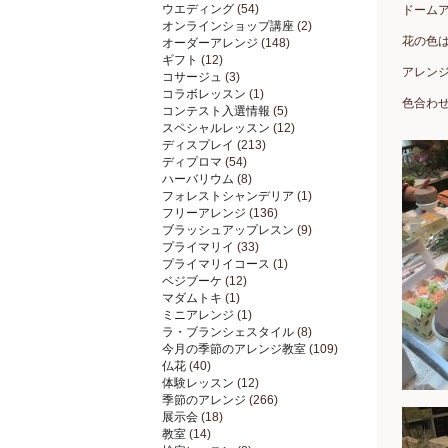
ウエディング
(54)
ドーム
オンラインショップ講座
(2)
花の色
オーダーアレンジ
(148)
ギフト
(12)
アレン
コサージュ
(3)
コラボレッスン
(1)
色合わ
コンテスト入選情報
(5)
スペシャルレッスン
(12)
ディスプレイ
(213)
ディプロマ
(54)
ハーバリウム
(8)
フォレストシャンデリア
(1)
フリーアレンジ
(136)
ブラッシュアップレスン
(9)
プライマリイ
(33)
プライマリイコース
(1)
ベジブーケ
(12)
マダムトキ
(1)
ミニアレンジ
(1)
ラ・ブランシェスタイル
(8)
今月の季節のアレンジ教室
(109)
仏花
(40)
体験レッスン
(12)
季節のアレンジ
(266)
展示会
(18)
教室
(14)