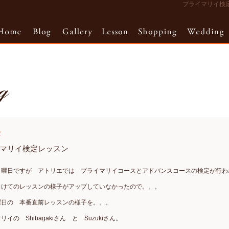
プライマリイ検定レ
2
マリイ検定レッスン
日曜日ですが アトリエでは プライマリイコースとアドバンスコースの検定が行わ
向けてのレッスンの様子がアップしていなかったので。。。
曜日の 本番直前レッスンの様子を。。。
イの Shibagakiさん と Suzukiさん。