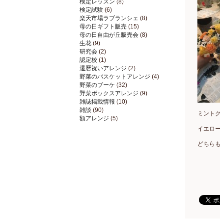
検定レッスン
(8)
検定試験
(6)
楽天市場ラブランシェ
(8)
母の日ギフト販売
(15)
母の日自由が丘販売会
(8)
生花
(9)
研究会
(2)
認定校
(1)
還暦祝いアレンジ
(2)
野菜のバスケットアレンジ
(4)
野菜のブーケ
(32)
野菜ボックスアレンジ
(9)
雑誌掲載情報
(10)
雑談
(90)
ミント
額アレンジ
(5)
イエロー
どちら