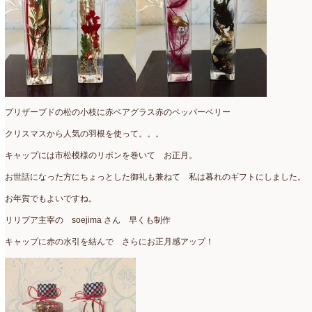
2025年2月
(9)
ディプロマ
(54)
2025年1月
(8)
ハーバリウム
(8)
2024年12月
(7)
フォレストシャンデリア
(1)
2024年11月
(7)
フリーアレンジ
(136)
2024年10月
(4)
プリザーブドの松の小枝に赤ベアグラス赤のペッパーベリー
ブラッシュアップレスン
(9)
2024年9月
(9)
クリスマスから人気の羽根を使って。。。
プライマリイ
(33)
キャップには市松模様のリボンを巻いて お正月。
2024年8月
(6)
お世話になった方にちょっとした御礼も兼ねて 私は暮れのギフトにしました。
プライマリイコース
(1)
2024年7月
(7)
お年賀でもよいですね。
ベジブーケ
(12)
2024年6月
(8)
リリプア主宰の soejima さん 早くも制作
マダムトキ
(1)
2024年5月
(7)
キャップに赤の水引を結んで さらにお正月感アップ！
ミニアレンジ
(1)
2024年4月
(10)
ラ・ブランシェスタイル
(8)
2024年3月
(5)
今月の季節のアレンジ教室
(109)
2024年2月
(10)