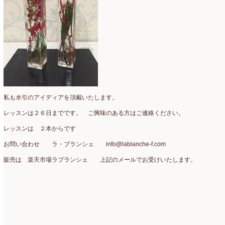
仏花
(40)
2024年1月
(4)
体験レッスン
(12)
2023年12月
(17)
季節のアレンジ
(266)
2023年11月
(11)
展示会
(18)
2023年10月
(6)
教室
(14)
2023年9月
(10)
私も水引のアイディアを頂戴いたします。
検定レッスン
(8)
2023年8月
(2)
レッスンは２６日までです。 ご興味のある方はご連絡ください。
検定試験
(6)
レッスンは ２本からです
2023年7月
(11)
お問い合わせ ラ・ブランシェ info@lablanche-f.com
楽天市場ラブランシェ
(8)
2023年6月
(10)
販売は 楽天市場ラブランシェ 上記のメールでお受けいたします。
母の日ギフト販売
(15)
2023年5月
(4)
母の日自由が丘販売会
(8)
2023年4月
(11)
生花
(9)
2023年3月
(12)
研究会
(2)
2023年2月
(8)