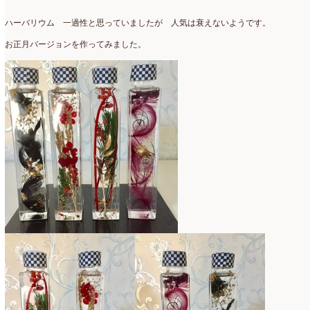
アトリエ
(32)
2026年2月
(5)
ハーバリウム 一過性と思っていましたが 人気は衰えないようです。
アドバンス
(13)
2026年1月
(4)
お正月バージョンを作ってみました。
アドバンスコース
(16)
2025年12月
(7)
イベント
(17)
2025年11月
(8)
ウエディング
(54)
2025年10月
(5)
オンラインショップ講座
(2)
2025年9月
(5)
オーダーアレンジ
(148)
2025年8月
(1)
ギフト
(12)
2025年7月
(10)
コサージュ
(3)
2025年6月
(7)
コラボレッスン
(1)
2025年5月
(6)
コンテスト入選情報
(5)
2025年4月
(7)
スペシャルレッスン
(12)
2025年3月
(4)
ディスプレイ
(213)