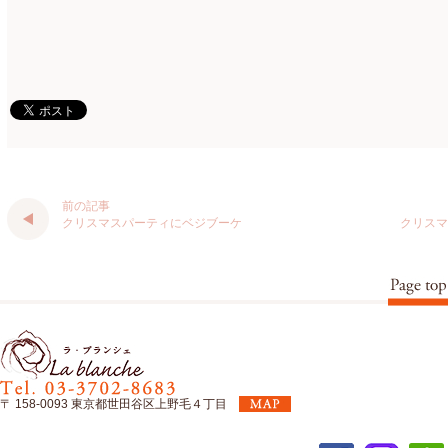
認定校
(1)
2023年1月
(6)
還暦祝いアレンジ
(2)
2022年12月
(8)
野菜のバスケットアレンジ
(4)
2022年11月
(8)
野菜のブーケ
(32)
2022年10月
(5)
野菜ボックスアレンジ
(9)
2022年9月
(9)
前の記事
雑誌掲載情報
(10)
2022年8月
(1)
クリスマスパーティにベジブーケ
クリスマ
雑談
(90)
2022年7月
(2)
額アレンジ
(5)
2022年6月
(5)
2022年5月
(4)
2022年4月
(7)
2022年3月
(5)
〒 158-0093 東京都世田谷区上野毛４丁目
2022年2月
(8)