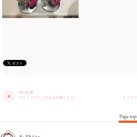
仏花
(40)
2024年1月
(4)
体験レッスン
(12)
2023年12月
(17)
季節のアレンジ
(266)
2023年11月
(11)
展示会
(18)
2023年10月
(6)
教室
(14)
2023年9月
(10)
検定レッスン
(8)
2023年8月
(2)
検定試験
(6)
2023年7月
(11)
楽天市場ラブランシェ
(8)
2023年6月
(10)
前の記事
アルトファレノのお正月飾りとガ…
クリスマ
母の日ギフト販売
(15)
2023年5月
(4)
母の日自由が丘販売会
(8)
2023年4月
(11)
生花
(9)
2023年3月
(12)
研究会
(2)
2023年2月
(8)