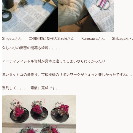
2025年2月
(9)
ディプロマ
(54)
2025年1月
(8)
ハーバリウム
(8)
2024年12月
(7)
フォレストシャンデリア
(1)
2024年11月
(7)
Shigetaさん 二個同時に制作のSizukiさん Kurosawaさん Shibagakiさ
フリーアレンジ
(136)
2024年10月
(4)
久しぶりの薔薇の開花も綺麗に。。。
ブラッシュアップレスン
(9)
2024年9月
(9)
アーティフィシャル資材が見本と違ってしまいやりにくかったり
プライマリイ
(33)
2024年8月
(6)
赤いタケヒゴの形作り、市松模様のリボンワークがちょっと難しかったですね。
プライマリイコース
(1)
2024年7月
(7)
ベジブーケ
(12)
整列して。。。 素敵に完成です。
2024年6月
(8)
マダムトキ
(1)
2024年5月
(7)
ミニアレンジ
(1)
2024年4月
(10)
ラ・ブランシェスタイル
(8)
2024年3月
(5)
今月の季節のアレンジ教室
(109)
2024年2月
(10)