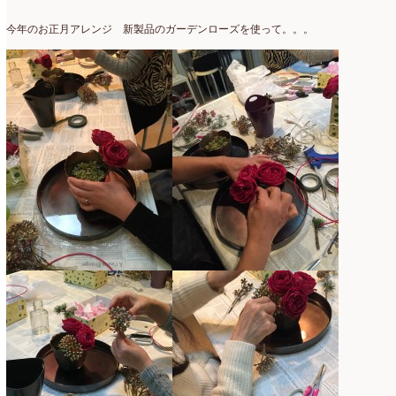
アトリエ
(32)
2026年2月
(5)
今年のお正月アレンジ 新製品のガーデンローズを使って。。。
アドバンス
(13)
2026年1月
(4)
アドバンスコース
(16)
2025年12月
(7)
イベント
(17)
2025年11月
(8)
ウエディング
(54)
2025年10月
(5)
オンラインショップ講座
(2)
2025年9月
(5)
オーダーアレンジ
(148)
2025年8月
(1)
ギフト
(12)
2025年7月
(10)
コサージュ
(3)
2025年6月
(7)
コラボレッスン
(1)
2025年5月
(6)
コンテスト入選情報
(5)
2025年4月
(7)
スペシャルレッスン
(12)
2025年3月
(4)
ディスプレイ
(213)