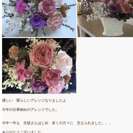
2025年2月
(9)
ディプロマ
(54)
2025年1月
(8)
ハーバリウム
(8)
2024年12月
(7)
フォレストシャンデリア
(1)
2024年11月
(7)
フリーアレンジ
(136)
2024年10月
(4)
ブラッシュアップレスン
(9)
2024年9月
(9)
プライマリイ
(33)
2024年8月
(6)
プライマリイコース
(1)
2024年7月
(7)
ベジブーケ
(12)
2024年6月
(8)
マダムトキ
(1)
2024年5月
(7)
優しい 愛らしいアレンジなりましたよ
今年の仕事納めのアレンジでした。
ミニアレンジ
(1)
2024年4月
(10)
ラ・ブランシェスタイル
(8)
2024年3月
(5)
今年一年も 生徒さんはじめ 多くの方々に 支えられました。。。
今月の季節のアレンジ教室
(109)
ありがとうございました。
2024年2月
(10)