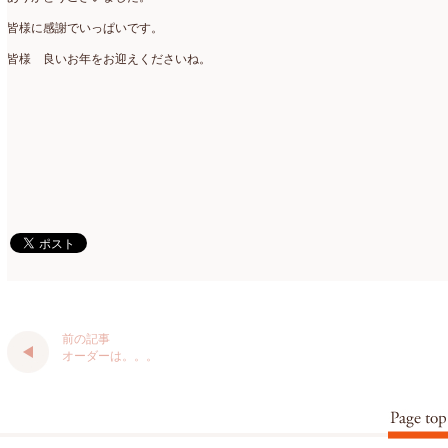
皆様に感謝でいっぱいです。
仏花
(40)
2024年1月
(4)
皆様 良いお年をお迎えくださいね。
体験レッスン
(12)
2023年12月
(17)
季節のアレンジ
(266)
2023年11月
(11)
展示会
(18)
2023年10月
(6)
教室
(14)
2023年9月
(10)
検定レッスン
(8)
2023年8月
(2)
検定試験
(6)
2023年7月
(11)
楽天市場ラブランシェ
(8)
2023年6月
(10)
母の日ギフト販売
(15)
2023年5月
(4)
前の記事
オーダーは。。。
母の日自由が丘販売会
(8)
2023年4月
(11)
生花
(9)
2023年3月
(12)
研究会
(2)
2023年2月
(8)