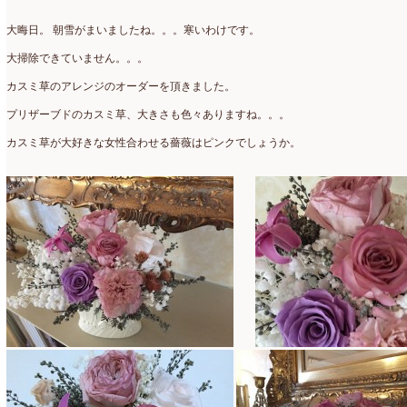
アトリエ
(32)
2026年2月
(5)
大晦日。 朝雪がまいましたね。。。寒いわけです。
アドバンス
(13)
2026年1月
(4)
大掃除できていません。。。
アドバンスコース
(16)
2025年12月
(7)
カスミ草のアレンジのオーダーを頂きました。
イベント
(17)
2025年11月
(8)
プリザーブドのカスミ草、大きさも色々ありますね。。。
ウエディング
(54)
2025年10月
(5)
カスミ草が大好きな女性合わせる薔薇はピンクでしょうか。
オンラインショップ講座
(2)
2025年9月
(5)
オーダーアレンジ
(148)
2025年8月
(1)
ギフト
(12)
2025年7月
(10)
コサージュ
(3)
2025年6月
(7)
コラボレッスン
(1)
2025年5月
(6)
コンテスト入選情報
(5)
2025年4月
(7)
スペシャルレッスン
(12)
2025年3月
(4)
ディスプレイ
(213)