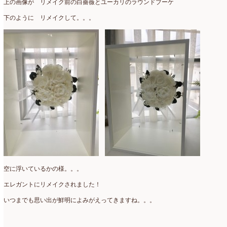
2025年2月
(9)
上の画像が リメイク前の白薔薇とユーカリのラウンドブーケ
下のように リメイクして。。。
ディプロマ
(54)
2025年1月
(8)
ハーバリウム
(8)
2024年12月
(7)
フォレストシャンデリア
(1)
2024年11月
(7)
フリーアレンジ
(136)
2024年10月
(4)
ブラッシュアップレスン
(9)
2024年9月
(9)
プライマリイ
(33)
2024年8月
(6)
プライマリイコース
(1)
2024年7月
(7)
ベジブーケ
(12)
2024年6月
(8)
マダムトキ
(1)
空に浮いているかの様。。。
2024年5月
(7)
エレガントにリメイクされました！
ミニアレンジ
(1)
2024年4月
(10)
いつまでも思い出が鮮明によみがえってきますね。。。
ラ・ブランシェスタイル
(8)
2024年3月
(5)
今月の季節のアレンジ教室
(109)
2024年2月
(10)