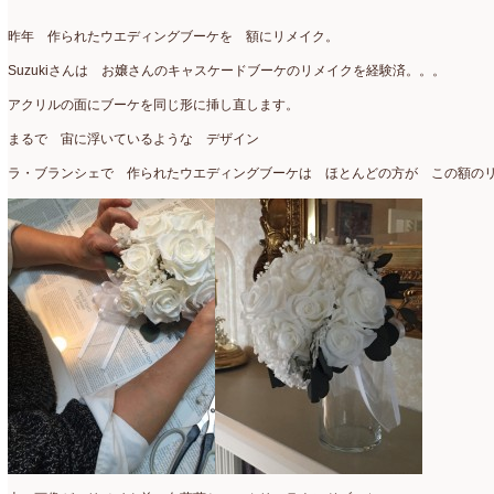
アトリエ
(32)
2026年2月
(5)
昨年 作られたウエディングブーケを 額にリメイク。
アドバンス
(13)
2026年1月
(4)
Suzukiさんは お嬢さんのキャスケードブーケのリメイクを経験済。。。
アドバンスコース
(16)
2025年12月
(7)
アクリルの面にブーケを同じ形に挿し直します。
イベント
(17)
2025年11月
(8)
まるで 宙に浮いているような デザイン
ウエディング
(54)
2025年10月
(5)
ラ・ブランシェで 作られたウエディングブーケは ほとんどの方が この額の
オンラインショップ講座
(2)
2025年9月
(5)
オーダーアレンジ
(148)
2025年8月
(1)
ギフト
(12)
2025年7月
(10)
コサージュ
(3)
2025年6月
(7)
コラボレッスン
(1)
2025年5月
(6)
コンテスト入選情報
(5)
2025年4月
(7)
スペシャルレッスン
(12)
2025年3月
(4)
ディスプレイ
(213)