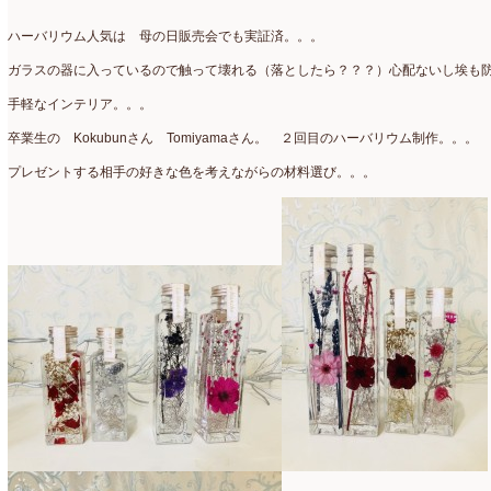
アトリエ
(32)
2026年2月
(5)
ハーバリウム人気は 母の日販売会でも実証済。。。
アドバンス
(13)
2026年1月
(4)
ガラスの器に入っているので触って壊れる（落としたら？？？）心配ないし埃も
アドバンスコース
(16)
2025年12月
(7)
手軽なインテリア。。。
イベント
(17)
2025年11月
(8)
卒業生の Kokubunさん Tomiyamaさん。 ２回目のハーバリウム制作。。。
ウエディング
(54)
2025年10月
(5)
プレゼントする相手の好きな色を考えながらの材料選び。。。
オンラインショップ講座
(2)
2025年9月
(5)
オーダーアレンジ
(148)
2025年8月
(1)
ギフト
(12)
2025年7月
(10)
コサージュ
(3)
2025年6月
(7)
コラボレッスン
(1)
2025年5月
(6)
コンテスト入選情報
(5)
2025年4月
(7)
スペシャルレッスン
(12)
2025年3月
(4)
ディスプレイ
(213)