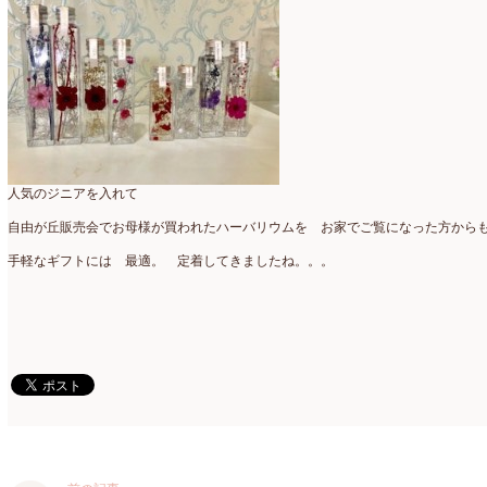
2025年2月
(9)
ディプロマ
(54)
2025年1月
(8)
ハーバリウム
(8)
2024年12月
(7)
フォレストシャンデリア
(1)
2024年11月
(7)
フリーアレンジ
(136)
2024年10月
(4)
人気のジニアを入れて
ブラッシュアップレスン
(9)
2024年9月
(9)
自由が丘販売会でお母様が買われたハーバリウムを お家でご覧になった方から
プライマリイ
(33)
2024年8月
(6)
手軽なギフトには 最適。 定着してきましたね。。。
プライマリイコース
(1)
2024年7月
(7)
ベジブーケ
(12)
2024年6月
(8)
マダムトキ
(1)
2024年5月
(7)
ミニアレンジ
(1)
2024年4月
(10)
ラ・ブランシェスタイル
(8)
2024年3月
(5)
今月の季節のアレンジ教室
(109)
2024年2月
(10)