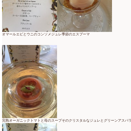
2025年2月
(9)
ディプロマ
(54)
2025年1月
(8)
ハーバリウム
(8)
2024年12月
(7)
フォレストシャンデリア
(1)
2024年11月
(7)
オマールエビとウニのコンソメジュレ季節のエスプーマ
フリーアレンジ
(136)
2024年10月
(4)
ブラッシュアップレスン
(9)
2024年9月
(9)
プライマリイ
(33)
2024年8月
(6)
プライマリイコース
(1)
2024年7月
(7)
ベジブーケ
(12)
2024年6月
(8)
マダムトキ
(1)
2024年5月
(7)
ミニアレンジ
(1)
2024年4月
(10)
ラ・ブランシェスタイル
(8)
2024年3月
(5)
完熟オーガニックトマトと苺のスープそのクリスタルなジュレとグリーンアスパ
今月の季節のアレンジ教室
(109)
2024年2月
(10)