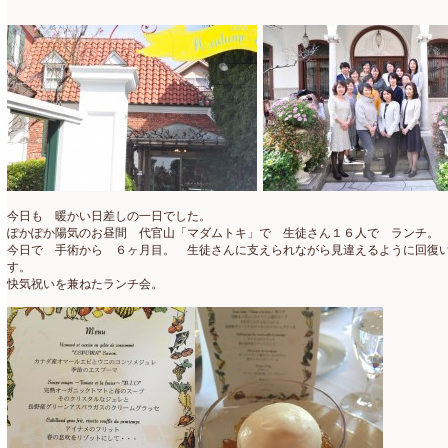
アトリエ
(32)
2026年2月
(5)
アドバンス
(13)
2026年1月
(4)
アドバンスコース
(16)
2025年12月
(7)
イベント
(17)
2025年11月
(8)
ウエディング
(54)
2025年10月
(5)
オンラインショップ講座
(2)
2025年9月
(5)
今日も 暖かい日差しの一日でした。
オーダーアレンジ
(148)
2025年8月
(1)
ぽかぽか陽気のお昼間 代官山「マダムトキ」で 生徒さん１６人で ランチ。
今日で 手術から ６ヶ月目。 生徒さんに支えられながら見違えるように回復
ギフト
(12)
2025年7月
(10)
す。
快気祝いを兼ねたランチ会。
コサージュ
(3)
2025年6月
(7)
コラボレッスン
(1)
2025年5月
(6)
コンテスト入選情報
(5)
2025年4月
(7)
スペシャルレッスン
(12)
2025年3月
(4)
ディスプレイ
(213)