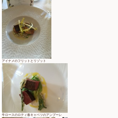
仏花
(40)
2024年1月
(4)
体験レッスン
(12)
2023年12月
(17)
季節のアレンジ
(266)
2023年11月
(11)
展示会
(18)
2023年10月
(6)
教室
(14)
2023年9月
(10)
検定レッスン
(8)
2023年8月
(2)
アイナメのフリットとリゾット
検定試験
(6)
2023年7月
(11)
楽天市場ラブランシェ
(8)
2023年6月
(10)
母の日ギフト販売
(15)
2023年5月
(4)
母の日自由が丘販売会
(8)
2023年4月
(11)
生花
(9)
2023年3月
(12)
牛ロースのロティ春キャベツのアンブーレ
研究会
(2)
2023年2月
(8)