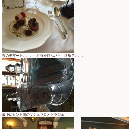
認定校
(1)
2023年1月
(6)
還暦祝いアレンジ
(2)
2022年12月
(8)
野菜のバスケットアレンジ
(4)
2022年11月
(8)
野菜のブーケ
(32)
2022年10月
(5)
野菜ボックスアレンジ
(9)
2022年9月
(9)
春のデザート。。。 紅茶を頼んだら 鉄瓶で。。。
雑誌掲載情報
(10)
2022年8月
(1)
雑談
(90)
2022年7月
(2)
額アレンジ
(5)
2022年6月
(5)
2022年5月
(4)
2022年4月
(7)
最後にミント味のマシュマロとドラジェ
2022年3月
(5)
2022年2月
(8)