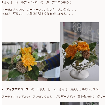
2025年2月
(9)
T さんは ゴールデンイエローの ガーデニアを中心に
ディプロマ
(54)
2025年1月
(8)
ヘーゼルナッツの カーネーションという 大人色で。。。
マムが 可愛い。 お部屋が明るくなるでしょうね。。。
ハーバリウム
(8)
2024年12月
(7)
フォレストシャンデリア
(1)
2024年11月
(7)
フリーアレンジ
(136)
2024年10月
(4)
ブラッシュアップレスン
(9)
2024年9月
(9)
プライマリイ
(33)
2024年8月
(6)
プライマリイコース
(1)
2024年7月
(7)
ベジブーケ
(12)
2024年6月
(8)
マダムトキ
(1)
2024年5月
(7)
ミニアレンジ
(1)
2024年4月
(10)
●
ディプロマコース
の T さん と Ｋ さんは お久しぶりのレッスン。
ラ・ブランシェスタイル
(8)
2024年3月
(5)
アーティフィシアルの アンセリウムと プリザーブドの 葉を合わせて
グリ
今月の季節のアレンジ教室
(109)
2024年2月
(10)