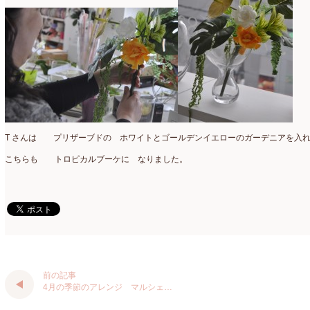
認定校
(1)
2023年1月
(6)
還暦祝いアレンジ
(2)
2022年12月
(8)
野菜のバスケットアレンジ
(4)
2022年11月
(8)
野菜のブーケ
(32)
2022年10月
(5)
野菜ボックスアレンジ
(9)
2022年9月
(9)
T さんは プリザーブドの ホワイトとゴールデンイエローのガーデニアを入
雑誌掲載情報
(10)
2022年8月
(1)
こちらも トロピカルブーケに なりました。
雑談
(90)
2022年7月
(2)
額アレンジ
(5)
2022年6月
(5)
2022年5月
(4)
2022年4月
(7)
前の記事
2022年3月
(5)
4月の季節のアレンジ マルシェ…
2022年2月
(8)