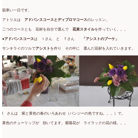
アトリエ
(32)
2026年2月
(5)
肌寒い一日です。
アドバンス
(13)
2026年1月
(4)
アトリエは
アドバンスコースとディプロマコース
のレッスン。
アドバンスコース
(16)
2025年12月
(7)
二つのコースとも 花材を自分で選んで
花束スタイル
を作っていく。。。
イベント
(17)
2025年11月
(8)
●
アドバンスコース
は Ｉさん と Ｔさん
「アシストのブーケ」
ウエディング
(54)
2025年10月
(5)
サンキライのツルで
アシスト
を作り その中に 選んだ花材を入れていきます。
オンラインショップ講座
(2)
2025年9月
(5)
オーダーアレンジ
(148)
2025年8月
(1)
ギフト
(12)
2025年7月
(10)
コサージュ
(3)
2025年6月
(7)
コラボレッスン
(1)
2025年5月
(6)
I さんは 紫と黄色の春のいろあわせ（パンジーの色ですね。。。）で。
コンテスト入選情報
(5)
2025年4月
(7)
黄色のチューリップが 効いてます。紫陽花が ライラックの花の様。。。
スペシャルレッスン
(12)
2025年3月
(4)
ディスプレイ
(213)