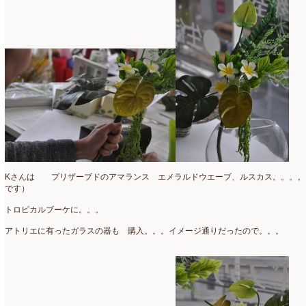
仏花
(40)
2024年1月
(4)
体験レッスン
(12)
2023年12月
(17)
季節のアレンジ
(266)
2023年11月
(11)
展示会
(18)
2023年10月
(6)
教室
(14)
2023年9月
(10)
検定レッスン
(8)
2023年8月
(2)
検定試験
(6)
2023年7月
(11)
Kさんは プリザーブドのアマランス エメラルドウエーブ、ルスカス。。。。
です）
楽天市場ラブランシェ
(8)
2023年6月
(10)
トロピカルブーケに。。。
母の日ギフト販売
(15)
2023年5月
(4)
アトリエに有ったガラスの器も 購入。。。イメージ通りだったので。。。
母の日自由が丘販売会
(8)
2023年4月
(11)
生花
(9)
2023年3月
(12)
研究会
(2)
2023年2月
(8)