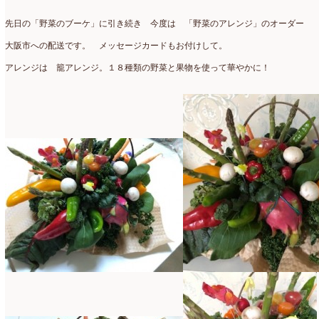
アトリエ
(32)
2026年2月
(5)
先日の「野菜のブーケ」に引き続き 今度は 「野菜のアレンジ」のオーダー
アドバンス
(13)
2026年1月
(4)
大阪市への配送です。 メッセージカードもお付けして。
アドバンスコース
(16)
2025年12月
(7)
アレンジは 籠アレンジ。１８種類の野菜と果物を使って華やかに！
イベント
(17)
2025年11月
(8)
ウエディング
(54)
2025年10月
(5)
オンラインショップ講座
(2)
2025年9月
(5)
オーダーアレンジ
(148)
2025年8月
(1)
ギフト
(12)
2025年7月
(10)
コサージュ
(3)
2025年6月
(7)
コラボレッスン
(1)
2025年5月
(6)
コンテスト入選情報
(5)
2025年4月
(7)
スペシャルレッスン
(12)
2025年3月
(4)
ディスプレイ
(213)