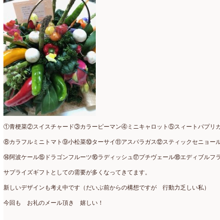
仏花
(40)
2024年1月
(4)
体験レッスン
(12)
2023年12月
(17)
季節のアレンジ
(266)
2023年11月
(11)
展示会
(18)
2023年10月
(6)
教室
(14)
2023年9月
(10)
検定レッスン
(8)
2023年8月
(2)
検定試験
(6)
2023年7月
(11)
①青梗菜②スイスチャード③カラーピーマン④ミニキャロット⑤スィートパプリ
⑧カラフルミニトマト⑨小松菜⑩ターサイ⑪アスパラガス⑫スティックセニョー
楽天市場ラブランシェ
(8)
2023年6月
(10)
⑭阿波ケール⑮ドラゴンフルーツ⑯ラディッシュ⑰プチヴェール⑱エディブルフ
母の日ギフト販売
(15)
2023年5月
(4)
サプライズギフトとしての需要が多くなってきてます。
母の日自由が丘販売会
(8)
2023年4月
(11)
新しいデザインも考え中です（だいぶ前からの構想ですが 行動力乏しい私）
生花
(9)
2023年3月
(12)
今回も お礼のメール頂き 嬉しい！
研究会
(2)
2023年2月
(8)