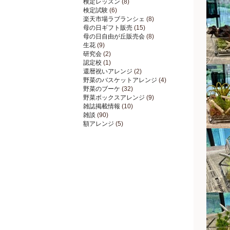
検定レッスン
(8)
検定試験
(6)
楽天市場ラブランシェ
(8)
母の日ギフト販売
(15)
母の日自由が丘販売会
(8)
生花
(9)
研究会
(2)
認定校
(1)
還暦祝いアレンジ
(2)
野菜のバスケットアレンジ
(4)
野菜のブーケ
(32)
野菜ボックスアレンジ
(9)
雑誌掲載情報
(10)
雑談
(90)
額アレンジ
(5)