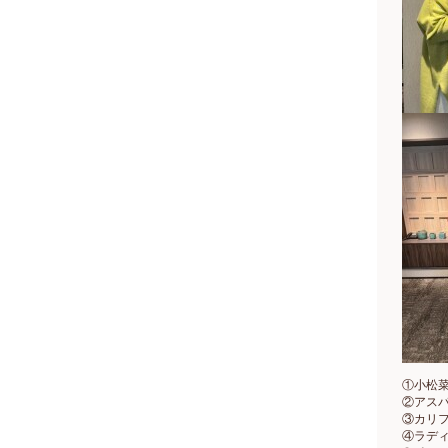
①小松
②アス
③カリ
④ラデ