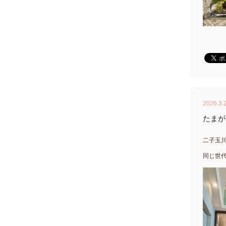
2026.3.
たまが
二子玉川
同じ世