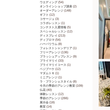
ウエディング
(54)
オンラインショップ講座
(2)
オーダーアレンジ
(148)
ギフト
(12)
コサージュ
(3)
コラボレッスン
(1)
コンテスト入選情報
(5)
スペシャルレッスン
(12)
ディスプレイ
(213)
ディプロマ
(54)
ハーバリウム
(8)
フォレストシャンデリア
(1)
フリーアレンジ
(136)
ブラッシュアップレスン
(9)
プライマリイ
(33)
プライマリイコース
(1)
ベジブーケ
(12)
マダムトキ
(1)
ミニアレンジ
(1)
ラ・ブランシェスタイル
(8)
今月の季節のアレンジ教室
(109)
仏花
(40)
体験レッスン
(12)
季節のアレンジ
(266)
展示会
(18)
教室
(14)