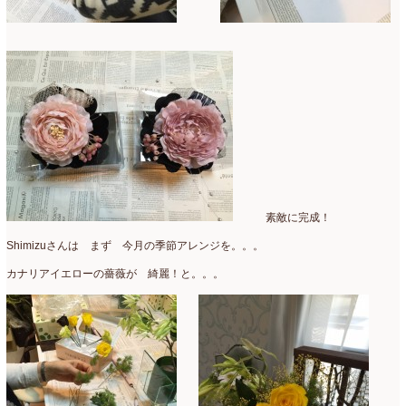
コンテスト入選情報
(5)
2025年4月
(7)
スペシャルレッスン
(12)
2025年3月
(4)
ディスプレイ
(213)
2025年2月
(9)
ディプロマ
(54)
2025年1月
(8)
ハーバリウム
(8)
2024年12月
(7)
フォレストシャンデリア
(1)
2024年11月
(7)
素敵に完成！
フリーアレンジ
(136)
2024年10月
(4)
Shimizuさんは まず 今月の季節アレンジを。。。
ブラッシュアップレスン
(9)
2024年9月
(9)
カナリアイエローの薔薇が 綺麗！と。。。
プライマリイ
(33)
2024年8月
(6)
プライマリイコース
(1)
2024年7月
(7)
ベジブーケ
(12)
2024年6月
(8)
マダムトキ
(1)
2024年5月
(7)