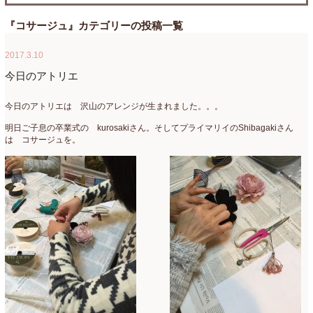
たまがわLOOP
(9)
2026年4月
(3)
『コサージュ』カテゴリーの投稿一覧
アクアアレンジ
(8)
2026年3月
(6)
2017.3.10
アトリエ
(32)
2026年2月
(5)
今日のアトリエ
アドバンス
(13)
2026年1月
(4)
今日のアトリエは 沢山のアレンジが生まれました。。。
アドバンスコース
(16)
2025年12月
(7)
明日ご子息の卒業式の kurosakiさん。そしてプライマリイのShibagakiさん
は コサージュを。
イベント
(17)
2025年11月
(8)
ウエディング
(54)
2025年10月
(5)
オンラインショップ講座
(2)
2025年9月
(5)
オーダーアレンジ
(148)
2025年8月
(1)
ギフト
(12)
2025年7月
(10)
コサージュ
(3)
2025年6月
(7)
コラボレッスン
(1)
2025年5月
(6)