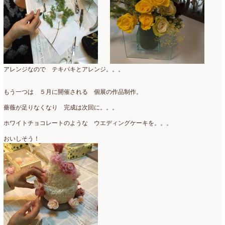
ミニアレンジ
(1)
2024年4月
(10)
ラ・ブランシェスタイル
(8)
2024年3月
(5)
今月の季節のアレンジ教室
(109)
2024年2月
(10)
仏花
(40)
2024年1月
(4)
アレンジなので テキパキとアレンジ。。。
体験レッスン
(12)
2023年12月
(17)
もう一つは ５月に開催される 個展の作品制作。
季節のアレンジ
(266)
2023年11月
(11)
薔薇が足りなくなり 完成は次回に。。。
展示会
(18)
ホワイトチョコレートのような ウエディングケーキを。。。
2023年10月
(6)
おいしそう！
教室
(14)
2023年9月
(10)
検定レッスン
(8)
2023年8月
(2)
検定試験
(6)
2023年7月
(11)
楽天市場ラブランシェ
(8)
2023年6月
(10)
母の日ギフト販売
(15)
2023年5月
(4)