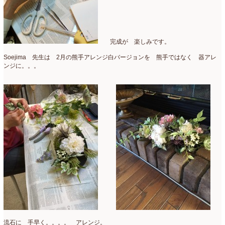
母の日自由が丘販売会
(8)
2023年4月
(11)
生花
(9)
2023年3月
(12)
完成が 楽しみです。
研究会
(2)
2023年2月
(8)
Soejima 先生は 2月の熊手アレンジ白バージョンを 熊手ではなく 器アレ
認定校
(1)
2023年1月
(6)
ンジに。。。
還暦祝いアレンジ
(2)
2022年12月
(8)
野菜のバスケットアレンジ
(4)
2022年11月
(8)
野菜のブーケ
(32)
2022年10月
(5)
野菜ボックスアレンジ
(9)
2022年9月
(9)
雑誌掲載情報
(10)
2022年8月
(1)
雑談
(90)
2022年7月
(2)
額アレンジ
(5)
2022年6月
(5)
2022年5月
(4)
流石に 手早く。。。。 アレンジ。