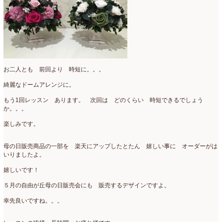
2021年4月
(8)
2021年3月
(10)
2021年2月
(8)
2021年1月
(7)
お二人とも 前回より 時短に。。。
2020年12月
(18)
綺麗なドームアレンジに。
2020年11月
(16)
もう1回レッスン あります。 次回は どのくらい 時短できるでしょう
か。。。
2020年10月
(10)
楽しみです。
2020年9月
(9)
母の日販売商品の一部を 楽天にアップしたとたん 嬉しい事に オーダーがは
2020年8月
(4)
いりましたよ。
嬉しいです！
2020年7月
(8)
５月の自由が丘母の日販売会にも 販売するデザインですよ。
2020年6月
(7)
幸先良いですね。。。
2020年5月
(4)