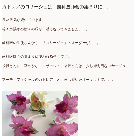
カトレアのコサージュは 歯科医師会の集まりに。。。
2016年3月
(14)
良い天気が続いています。
2016年2月
(17)
等々力渓谷の樹々の緑が 濃くなってきました。。。
2016年1月
(12)
2015年12月
(7)
歯科医の生徒さんから 「コサージュ」のオーダーが。。。
2015年11月
(10)
歯科医師会の集まりに使われるそうです。
2015年10月
(9)
役員さんに 華やかな コサージュ。会長さんは 少し抑え目なコサージュ。
2015年9月
(14)
アーティフィシャルのカトレア と 落ち着いたオーキットで。。。
2015年8月
(8)
2015年7月
(14)
2015年6月
(19)
2015年5月
(18)
2015年4月
(19)