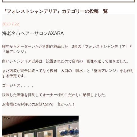
たまがわLOOP
(9)
2026年4月
(3)
『フォレストシャンデリア』カテゴリーの投稿一覧
アクアアレンジ
(8)
2026年3月
(6)
2023.7.22
アトリエ
(32)
2026年2月
(5)
海老名市ヘアーサロンAXARA
アドバンス
(13)
2026年1月
(4)
昨年からオーダーいただき制作納品した 3台の「フォレストシャンデリア」と
「扉アレンジ」
アドバンスコース
(16)
2025年12月
(7)
白いシャンデリア以外は 設置されたので店内の 画像を送って頂きました。
イベント
(17)
2025年11月
(8)
まだ内装が完全に終ってなく後日 入口の「噴水」と「壁面アレンジ」をお作り
する予定です。
ウエディング
(54)
2025年10月
(5)
ゴージャス。。。。
オンラインショップ講座
(2)
2025年9月
(5)
設置した画像を拝見してオーナー様のこだわりに納得しました。
オーダーアレンジ
(148)
2025年8月
(1)
お客様にも好評とのお話なので 良かった！
ギフト
(12)
2025年7月
(10)
コサージュ
(3)
2025年6月
(7)
コラボレッスン
(1)
2025年5月
(6)