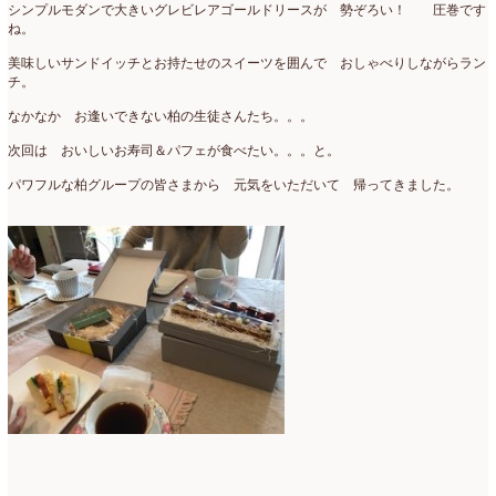
シンプルモダンで大きいグレビレアゴールドリースが 勢ぞろい！ 圧巻です
ね。
2018年3月
(6)
美味しいサンドイッチとお持たせのスイーツを囲んで おしゃべりしながらラン
2018年2月
(11)
チ。
なかなか お逢いできない柏の生徒さんたち。。。
2018年1月
(10)
次回は おいしいお寿司＆パフェが食べたい。。。と。
2017年12月
(16)
パワフルな柏グループの皆さまから 元気をいただいて 帰ってきました。
2017年11月
(25)
2017年10月
(17)
2017年9月
(10)
2017年8月
(11)
2017年7月
(15)
2017年6月
(12)
2017年5月
(5)
2017年4月
(13)