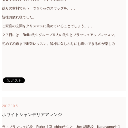
残りの材料でもう一つ５０㎝のスワッグを。。。
皆様お疲れ様でした。
ご家庭の玄関をクリスマスに染めていることでしょう。。。
２７日には Reiko先生グループ５人の先生とブラッシュアップレッスン。
初めて柏市まで出張レッスン。皆様に久しぶりにお逢いできるのが楽しみ
2017.10.5
ホワイトシャンデリアアレンジ
ラ・ブランシェ柏校 Ruhe 主宰 Ichino先生と 柏の認定校 Kanayama先生