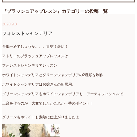
たまがわLOOP
(9)
2026年4月
(3)
『ブラッシュアップレスン』カテゴリーの投稿一覧
アクアアレンジ
(8)
2026年3月
(6)
2020.9.8
アトリエ
(32)
2026年2月
(5)
フォレストシャンデリア
アドバンス
(13)
2026年1月
(4)
台風一過でしょうか。。。青空！暑い！
アドバンスコース
(16)
2025年12月
(7)
アトリエのブラッシュアップレッスンは
フォレストシャンデリアレッスン
イベント
(17)
2025年11月
(8)
ホワイトシャンデリアとグリーンシャンデリアの2種類を制作
ウエディング
(54)
2025年10月
(5)
ホワイトシャンデリアはお嬢さんの新居用。
オンラインショップ講座
(2)
2025年9月
(5)
グリーンシャンデリアもホワイトシャンデリアも アーティフィシャルで
オーダーアレンジ
(148)
2025年8月
(1)
土台を作るのが 大変でしたがこれが一番のポイント！
ギフト
(12)
2025年7月
(10)
グリーンもホワイトも素敵に仕上がりましたよ
コサージュ
(3)
2025年6月
(7)
コラボレッスン
(1)
2025年5月
(6)