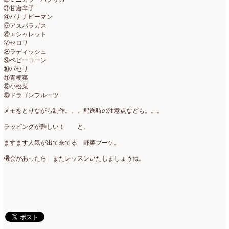
③甘唐辛子
④バナナピーマン
⑤アスパラガス
⑥エシャレット
⑦セロリ
⑧ラディッシュ
⑨ベビーコーン
⑩パセリ
⑪青梗菜
⑫小松菜
⑬ドラゴンフルーツ
メモをとりながら制作。。。配送時の注意点なども。。。
ラッピングが難しい！ と。
ますます人気が出て来てる 野菜ブーケ。
機会があったら またレッスンいたしましょうね。