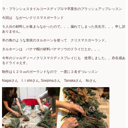
ラ・ブランシェスタイルコースディプロマ卒業生のブラッシュアップレッスン
今回は ながーいクリスマスガーランド
５人分の材料しか集まらなかったので。。。漏れてしまった先生方。。。申し訳
ありません。
羊の角のような形状のタルホーンを使って クリスマスガーランド。
タルホーンは パナマ帽の材料パナマソウのドライだとか。。。
今年のジャルディーノクリスマスディスプレイにも 使用しました。。存在感あ
るドライｄえす。
制作は１２０㎝のガーランドなので 一度に２名ずつレッスン
Nagaiさん I.Ｉshiiさん, Soejimaさん Tanakaさん Itoさん