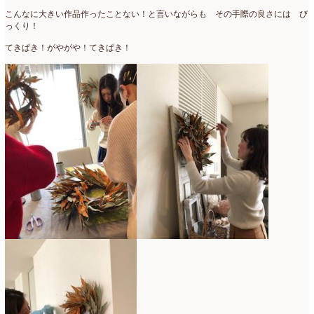
2022年4月
(7)
こんなに大きい作品作ったことない！と言いながらも その手際の良さには び
っくり！
2022年3月
(5)
てきぱき！がやがや！てきぱき！
2022年2月
(8)
2022年1月
(5)
2021年12月
(21)
2021年11月
(15)
2021年10月
(13)
2021年9月
(5)
2021年8月
(6)
2021年7月
(3)
2021年6月
(11)
2021年5月
(10)