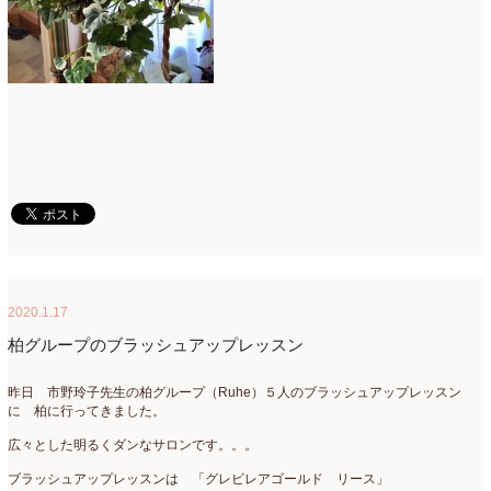
母の日自由が丘販売会
(8)
2023年4月
(11)
生花
(9)
2023年3月
(12)
研究会
(2)
2023年2月
(8)
認定校
(1)
2023年1月
(6)
還暦祝いアレンジ
(2)
2022年12月
(8)
野菜のバスケットアレンジ
(4)
2022年11月
(8)
野菜のブーケ
(32)
2022年10月
(5)
野菜ボックスアレンジ
(9)
2022年9月
(9)
2020.1.17
柏グループのブラッシュアップレッスン
雑誌掲載情報
(10)
2022年8月
(1)
雑談
(90)
2022年7月
(2)
昨日 市野玲子先生の柏グループ（Ruhe）５人のブラッシュアップレッスン
に 柏に行ってきました。
額アレンジ
(5)
2022年6月
(5)
広々とした明るくダンなサロンです。。。
2022年5月
(4)
ブラッシュアップレッスンは 「グレビレアゴールド リース」