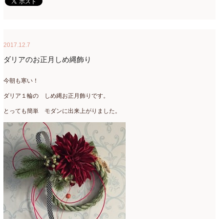
母の日自由が丘販売会
(8)
2023年4月
(11)
生花
(9)
2023年3月
(12)
研究会
(2)
2017.12.7
2023年2月
(8)
ダリアのお正月しめ縄飾り
認定校
(1)
2023年1月
(6)
今朝も寒い！
還暦祝いアレンジ
(2)
2022年12月
(8)
ダリア１輪の しめ縄お正月飾りです。
野菜のバスケットアレンジ
(4)
2022年11月
(8)
とっても簡単 モダンに出来上がりました。
野菜のブーケ
(32)
2022年10月
(5)
野菜ボックスアレンジ
(9)
2022年9月
(9)
雑誌掲載情報
(10)
2022年8月
(1)
雑談
(90)
2022年7月
(2)
額アレンジ
(5)
2022年6月
(5)
2022年5月
(4)