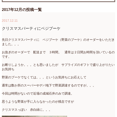
たまがわLOOP
(9)
2026年4月
(3)
2017年12月の投稿一覧
アクアアレンジ
(8)
2026年3月
(6)
2017.12.11
アトリエ
(32)
2026年2月
(5)
クリスマスパーティにベジブーケ
アドバンス
(13)
2026年1月
(4)
先日クリスマスパーティに ベジブーケ（野菜のブーケ）のオーダーをいただき
ました。。。
アドバンスコース
(16)
2025年12月
(7)
お急ぎのオーダーで 配送まで ３時間。 通常は２日間お時間を頂いているの
イベント
(17)
2025年11月
(8)
です。
お断りしようか。。。とも思いましたが サプライズのギフトで盛り上がりたい
ウエディング
(54)
2025年10月
(5)
お気持ち
オンラインショップ講座
(2)
2025年9月
(5)
野菜のブーケでなくては。。。というお気持ちにお応えして
オーダーアレンジ
(148)
通常は数か所のスーパーやデパ地下で野菜調達するのですが。。。
2025年8月
(1)
今回は時間がないので近場の成城石井のみで調達。
ギフト
(12)
2025年7月
(10)
思うような野菜が手に入らなかったのが残念ですが
コサージュ
(3)
2025年6月
(7)
クリスマスっぽい 赤白緑に。。。
コラボレッスン
(1)
2025年5月
(6)