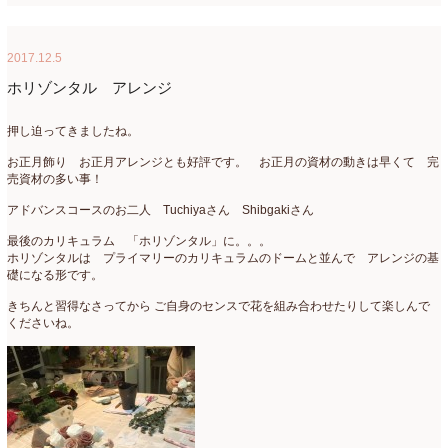
2017年3月
(16)
2017.12.5
2017年2月
(15)
ホリゾンタル アレンジ
2017年1月
(14)
押し迫ってきましたね。
2016年12月
(18)
お正月飾り お正月アレンジとも好評です。 お正月の資材の動きは早くて 完
売資材の多い事！
2016年11月
(21)
アドバンスコースのお二人 Tuchiyaさん Shibgakiさん
2016年10月
(16)
最後のカリキュラム 「ホリゾンタル」に。。。
2016年9月
(15)
ホリゾンタルは プライマリーのカリキュラムのドームと並んで アレンジの基
礎になる形です。
2016年8月
(10)
きちんと習得なさってから ご自身のセンスで花を組み合わせたりして楽しんで
くださいね。
2016年7月
(5)
2016年6月
(9)
2016年5月
(8)
2016年4月
(8)