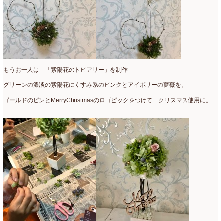
ミニアレンジ
(1)
2024年4月
(10)
ラ・ブランシェスタイル
(8)
2024年3月
(5)
今月の季節のアレンジ教室
(109)
2024年2月
(10)
仏花
(40)
2024年1月
(4)
もうお一人は 「紫陽花のトピアリー」を制作
体験レッスン
(12)
2023年12月
(17)
グリーンの濃淡の紫陽花にくすみ系のピンクとアイボリーの薔薇を。
ゴールドのピンとMerryChristmasのロゴピックをつけて クリスマス使用に。
季節のアレンジ
(266)
2023年11月
(11)
展示会
(18)
2023年10月
(6)
教室
(14)
2023年9月
(10)
検定レッスン
(8)
2023年8月
(2)
検定試験
(6)
2023年7月
(11)
楽天市場ラブランシェ
(8)
2023年6月
(10)
母の日ギフト販売
(15)
2023年5月
(4)