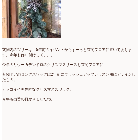
2019年4月
(7)
2019年3月
(11)
2019年2月
(11)
2019年1月
(11)
2018年12月
(15)
玄関内のツリーは 5年前のイベントからずーっと玄関フロアに置いてありま
す。今年も飾り付けして。。。
2018年11月
(17)
今年のリウーカデンドロのクリスマスリースも玄関フロアに
2018年10月
(13)
玄関ドアのロングスワッグは2年前にブラッシュアップレッスン用にデザインし
たもの。
2018年9月
(14)
カッコイイ男性的なクリスマススワッグ。
2018年8月
(15)
今年も出番の日がきましたね。
2018年7月
(17)
2018年6月
(16)
2018年5月
(5)
2018年4月
(14)