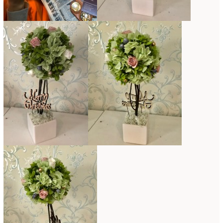
母の日自由が丘販売会
(8)
2023年4月
(11)
生花
(9)
2023年3月
(12)
研究会
(2)
2023年2月
(8)
認定校
(1)
2023年1月
(6)
還暦祝いアレンジ
(2)
2022年12月
(8)
野菜のバスケットアレンジ
(4)
2022年11月
(8)
野菜のブーケ
(32)
2022年10月
(5)
野菜ボックスアレンジ
(9)
2022年9月
(9)
雑誌掲載情報
(10)
2022年8月
(1)
雑談
(90)
2022年7月
(2)
額アレンジ
(5)
2022年6月
(5)
2022年5月
(4)