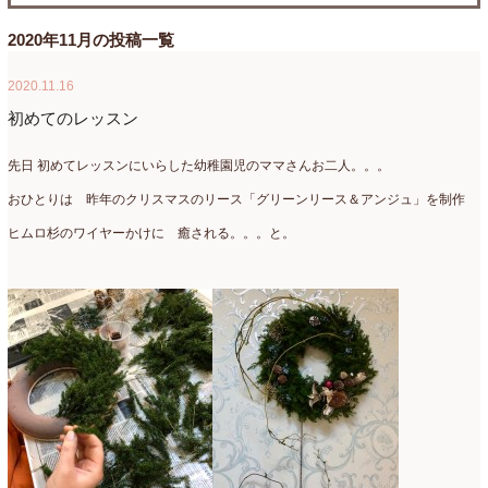
たまがわLOOP
(9)
2026年4月
(3)
2020年11月の投稿一覧
アクアアレンジ
(8)
2026年3月
(6)
2020.11.16
アトリエ
(32)
2026年2月
(5)
初めてのレッスン
アドバンス
(13)
2026年1月
(4)
先日 初めてレッスンにいらした幼稚園児のママさんお二人。。。
アドバンスコース
(16)
2025年12月
(7)
おひとりは 昨年のクリスマスのリース「グリーンリース＆アンジュ」を制作
ヒムロ杉のワイヤーかけに 癒される。。。と。
イベント
(17)
2025年11月
(8)
ウエディング
(54)
2025年10月
(5)
オンラインショップ講座
(2)
2025年9月
(5)
オーダーアレンジ
(148)
2025年8月
(1)
ギフト
(12)
2025年7月
(10)
コサージュ
(3)
2025年6月
(7)
コラボレッスン
(1)
2025年5月
(6)