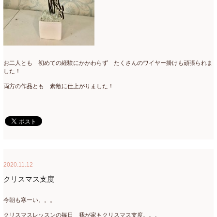
2022年4月
(7)
2022年3月
(5)
2022年2月
(8)
2022年1月
(5)
お二人とも 初めての経験にかかわらず たくさんのワイヤー掛けも頑張られま
した！
2021年12月
(21)
両方の作品とも 素敵に仕上がりました！
2021年11月
(15)
2021年10月
(13)
2021年9月
(5)
2021年8月
(6)
2020.11.12
2021年7月
(3)
クリスマス支度
2021年6月
(11)
今朝も寒ーい。。。
2021年5月
(10)
クリスマスレッスンの毎日 我が家もクリスマス支度。。。