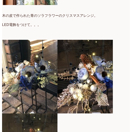
2007年7月
(2)
木の皮で作られた青のソラフラワーのクリスマスアレンジ。
2007年4月
(1)
LED電飾をつけて。。。