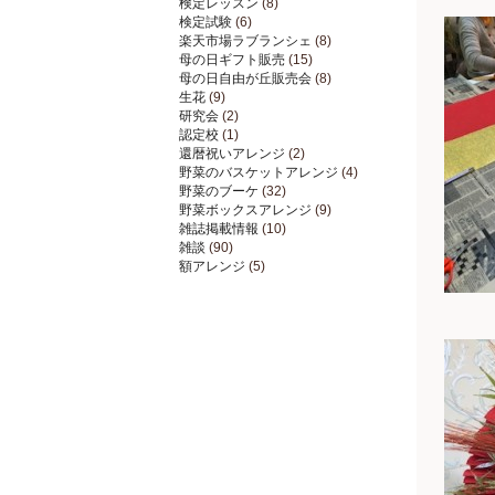
検定レッスン
(8)
検定試験
(6)
楽天市場ラブランシェ
(8)
母の日ギフト販売
(15)
母の日自由が丘販売会
(8)
生花
(9)
研究会
(2)
認定校
(1)
還暦祝いアレンジ
(2)
野菜のバスケットアレンジ
(4)
野菜のブーケ
(32)
野菜ボックスアレンジ
(9)
雑誌掲載情報
(10)
雑談
(90)
額アレンジ
(5)