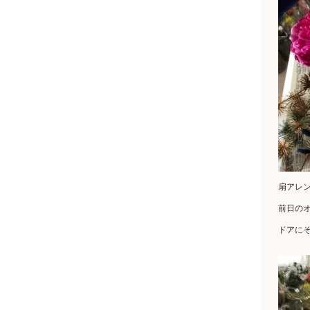
扇アレ
前日の
ドアに