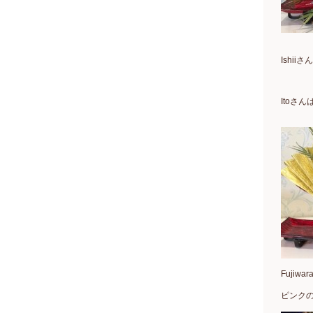
Ishi
Itoさ
Fuji
ピンク