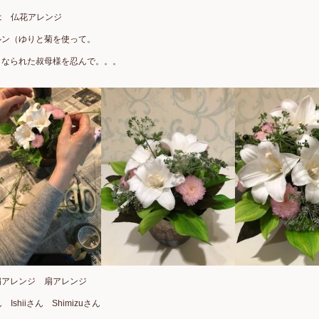
んは 仏花アレンジ
ルン（ゆりと菊を使って。
くなられた叔母様を忍んで。。。
扇アレンジ 扇アレンジ
ん Ishiiさん Shimizuさん