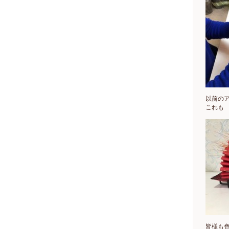
以前の
これも
皆様も