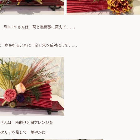
iさん Shimizuさんは 菊と黒薔薇に変えて。。。
んは 扇を折るときに 金と朱を反対にして。。。
waraさんは 松飾りと扇アレンジを
のダリアを足して 華やかに