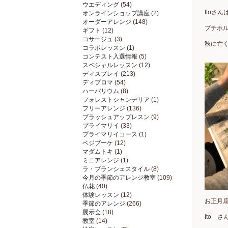
ウエディング
(54)
Itoさ
オンラインショップ講座
(2)
オーダーアレンジ
(148)
プチホ
ギフト
(12)
コサージュ
(3)
秋に亡
コラボレッスン
(1)
コンテスト入選情報
(5)
スペシャルレッスン
(12)
ディスプレイ
(213)
ディプロマ
(54)
ハーバリウム
(8)
フォレストシャンデリア
(1)
フリーアレンジ
(136)
ブラッシュアップレスン
(9)
プライマリイ
(33)
プライマリイコース
(1)
ベジブーケ
(12)
マダムトキ
(1)
ミニアレンジ
(1)
ラ・ブランシェスタイル
(8)
今月の季節のアレンジ教室
(109)
仏花
(40)
体験レッスン
(12)
お正月
季節のアレンジ
(266)
展示会
(18)
Ito さ
教室
(14)