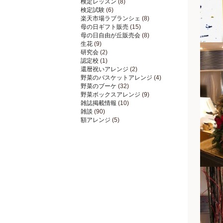
検定レッスン
(8)
検定試験
(6)
楽天市場ラブランシェ
(8)
母の日ギフト販売
(15)
母の日自由が丘販売会
(8)
生花
(9)
研究会
(2)
認定校
(1)
還暦祝いアレンジ
(2)
野菜のバスケットアレンジ
(4)
野菜のブーケ
(32)
野菜ボックスアレンジ
(9)
雑誌掲載情報
(10)
雑談
(90)
額アレンジ
(5)