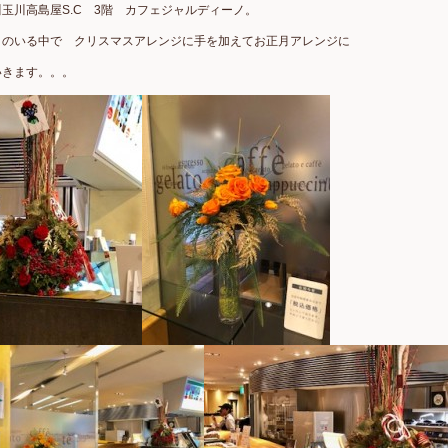
玉川高島屋S.C 3階 カフェジャルディーノ。
まのいる中で クリスマスアレンジに手を加えてお正月アレンジに
いきます。。。