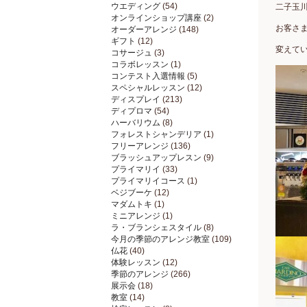
ウエディング
(54)
二子玉川
オンラインショップ講座
(2)
お客さ
オーダーアレンジ
(148)
ギフト
(12)
変えて
コサージュ
(3)
コラボレッスン
(1)
コンテスト入選情報
(5)
スペシャルレッスン
(12)
ディスプレイ
(213)
ディプロマ
(54)
ハーバリウム
(8)
フォレストシャンデリア
(1)
フリーアレンジ
(136)
ブラッシュアップレスン
(9)
プライマリイ
(33)
プライマリイコース
(1)
ベジブーケ
(12)
マダムトキ
(1)
ミニアレンジ
(1)
ラ・ブランシェスタイル
(8)
今月の季節のアレンジ教室
(109)
仏花
(40)
体験レッスン
(12)
季節のアレンジ
(266)
展示会
(18)
教室
(14)