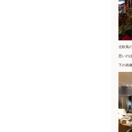
北欧風
思いのほ
下の画