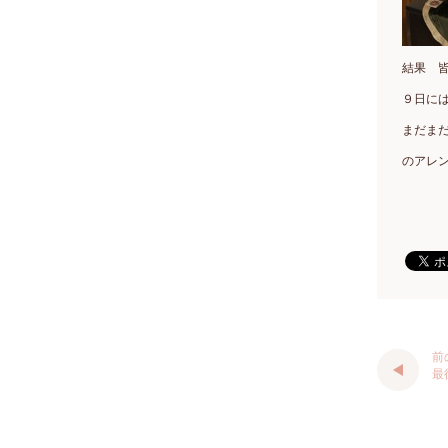
結果 
９日に
まだま
のアレ
前
最