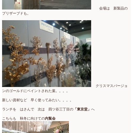
会場は 新製品の
2017年3月
(16)
プリザーブドも。
2017年2月
(15)
2017年1月
(14)
2016年12月
(18)
2016年11月
(21)
2016年10月
(16)
2016年9月
(15)
クリスマスバージョ
2016年8月
(10)
ンのゴールドにペイントされた葉。。。。
2016年7月
(5)
新しい資材など 早く使ってみたい。。。。
2016年6月
(9)
ランチを はさんで 次は 四ツ谷三丁目の
「東京堂」
へ
こちらも 秋冬に向けての
内覧会
2016年5月
(8)
2016年4月
(8)