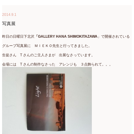
2022年4月
(7)
2014.9.1
2022年3月
(5)
写真展
2022年2月
(8)
昨日の日曜日下北沢
「GALLERY HANA SHIMOKITAZAWA
」で開催されている
2022年1月
(5)
グループ写真展に ＭＩＥＫＯ先生と行ってきました。
2021年12月
(21)
生徒さん T さんのご主人さまが 出展なさっています。
2021年11月
(15)
会場には T さんの制作なさった アレンジも ３点飾られて。。。
2021年10月
(13)
2021年9月
(5)
2021年8月
(6)
2021年7月
(3)
2021年6月
(11)
2021年5月
(10)