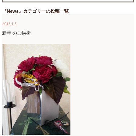
たまがわLOOP
(9)
2026年4月
(3)
『News』カテゴリーの投稿一覧
アクアアレンジ
(8)
2026年3月
(6)
2015.1.5
アトリエ
(32)
2026年2月
(5)
新年 のご挨拶
アドバンス
(13)
2026年1月
(4)
アドバンスコース
(16)
2025年12月
(7)
イベント
(17)
2025年11月
(8)
ウエディング
(54)
2025年10月
(5)
オンラインショップ講座
(2)
2025年9月
(5)
オーダーアレンジ
(148)
2025年8月
(1)
ギフト
(12)
2025年7月
(10)
コサージュ
(3)
2025年6月
(7)
コラボレッスン
(1)
2025年5月
(6)