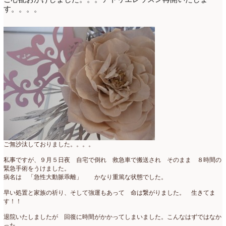
す。。。。
ミニアレンジ
(1)
2024年4月
(10)
ラ・ブランシェスタイル
(8)
2024年3月
(5)
今月の季節のアレンジ教室
(109)
2024年2月
(10)
仏花
(40)
2024年1月
(4)
体験レッスン
(12)
2023年12月
(17)
季節のアレンジ
(266)
2023年11月
(11)
展示会
(18)
2023年10月
(6)
教室
(14)
2023年9月
(10)
ご無沙汰しておりました。。。。
私事ですが、９月５日夜 自宅で倒れ 救急車で搬送され そのまま ８時間の
検定レッスン
(8)
2023年8月
(2)
緊急手術をうけました。
病名は 「急性大動脈乖離」 かなり重篤な状態でした。
検定試験
(6)
2023年7月
(11)
早い処置と家族の祈り、そして強運もあって 命は繋がりました。 生きてま
楽天市場ラブランシェ
(8)
2023年6月
(10)
す！！
母の日ギフト販売
(15)
退院いたしましたが 回復に時間がかかってしまいました。こんなはずではなか
2023年5月
(4)
った。。。。