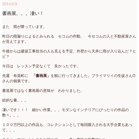
2014.6.9
2007年7月
(2)
書画展。。。凄い！
2007年4月
(1)
また 雨が降っています。
昨日の雨漏りによるとみられる セコムの作動、 今セコムの人と不動産屋さん
が見えてます。
午後からは建築工事担当の人も見える予定。外壁から天井に雨が入り込んだ？ヒ
ビ？
今日は レッスン予定なくて 良かったです。
先週 有楽町に
「書画展」
を観に行ってきました。プライマリイの生徒さんO
さんの個展です。
書道展ではなく書画展の意味が わかりました。
絵的な書。。。
凄いです！！！ 細かい作業。。。モダンなインテリアにぴったりの作品の
数々。。。
１００万円以上の作品も、コレクションとして毎回購入される大手企業もあっ
て。。。