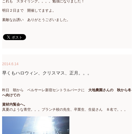
2019年4月
(7)
これも スタイリング。。。。勉強になりました！
明日２日まで 開催してますよ。
2019年3月
(11)
素敵なお誘い ありがとうございました。
2019年2月
(11)
2019年1月
(11)
2018年12月
(15)
2018年11月
(17)
2014.6.14
2018年10月
(13)
早くもハロウィン、クリスマス、正月。。。
2018年9月
(14)
2018年8月
(15)
昨日 朝から ベルサーレ新宿セントラルパークに
大地農園さんの 秋から冬
へ向けての
2018年7月
(17)
資材内覧会へ。
真夏のような青空。。。ブランチ校の先生、卒業生、生徒さん ８名で。。。
2018年6月
(16)
2018年5月
(5)
2018年4月
(14)