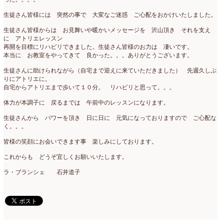
母の日自由が丘販売会
(8)
2023年4月
(11)
生徒さん皆様には 突然の事で 大変なご迷惑 ご心配をおかけいたしました。
生花
(9)
2023年3月
(12)
生徒さん皆様からは お見舞いや暖かいメッセージを 沢山頂き それを支え
に アトリエレッスン
研究会
(2)
2023年2月
(8)
再開を目標にリハビリできました。生徒さん皆様のお力は 凄いです。
本当に お教室をやってきて 良かった。。。ありがとうございます。
認定校
(1)
2023年1月
(6)
生徒さんに助けられながら（自宅まで迎えに来ていただきました） 先週久しぶ
りにアトリエに。
還暦祝いアレンジ
(2)
2022年12月
(8)
自宅からアトリエまで歩いて１０分。 リハビリと思って。。。
野菜のバスケットアレンジ
(4)
2022年11月
(8)
体力が本調子に 戻るまでは 午前中のレッスンになります。
生徒さんから パワーを頂き 日に日に 元気になっておりますので ご心配な
野菜のブーケ
(32)
2022年10月
(5)
く。。。
野菜ボックスアレンジ
(9)
2022年9月
(9)
皆様の笑顔にお会いできます事 楽しみにしております。
雑誌掲載情報
(10)
2022年8月
(1)
これからも どうぞ宜しくお願いいたします。
ラ・ブランシェ 石井道子
雑談
(90)
2022年7月
(2)
額アレンジ
(5)
2022年6月
(5)
2022年5月
(4)