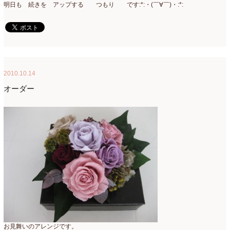
明日も 続きを アップする つもり です:*:・(￣∀￣)・:*:
2010.10.14
オーダー
お見舞いのアレンジです。