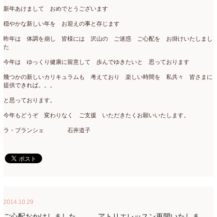
新年あけまして おめでとうございます
コンテスト入選情報
(5)
2025年4月
(7)
穏やかな新しい年を お迎えの事と存じます
スペシャルレッスン
(12)
2025年3月
(4)
昨年は 体調を崩し 皆様には 沢山の ご迷惑 ご心配を お掛けいたしまし
た
ディスプレイ
(213)
2025年2月
(9)
今年は ゆっくり健康に留意して 歩んでゆきたいと 思っております
ディプロマ
(54)
2025年1月
(8)
幾つかの新しいカリキュラムも 考えており 楽しい時間を 私共々 皆さまに
ハーバリウム
(8)
2024年12月
(7)
提供できれば。。。
と思っております。
フォレストシャンデリア
(1)
2024年11月
(7)
今年もどうぞ 変わりなく ご支援 いただきたくお願いいたします。
フリーアレンジ
(136)
2024年10月
(4)
ラ・ブランシェ 石井道子
ブラッシュアップレスン
(9)
2024年9月
(9)
プライマリイ
(33)
2024年8月
(6)
プライマリイコース
(1)
2024年7月
(7)
ベジブーケ
(12)
2024年6月
(8)
2014.10.29
マダムトキ
(1)
2024年5月
(7)
ご心配おかけしました。。。アトリエレッスン再開いたしま