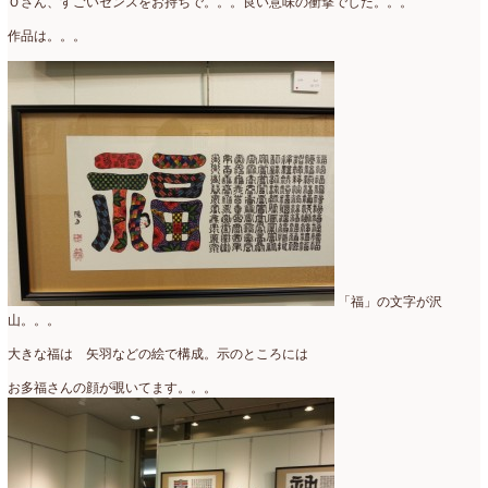
Ｏさん、すごいセンスをお持ちで。。。良い意味の衝撃でした。。。
作品は。。。
「福」の文字が沢
山。。。
大きな福は 矢羽などの絵で構成。示のところには
お多福さんの顔が覗いてます。。。