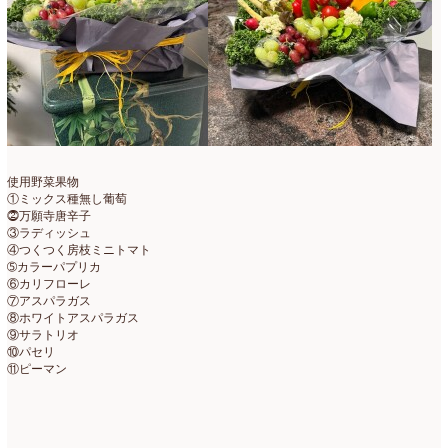
使用野菜果物
①ミックス種無し葡萄
⓶万願寺唐辛子
③ラディッシュ
④つくつく房枝ミニトマト
➄カラーパプリカ
⑥カリフローレ
⑦アスパラガス
⑧ホワイトアスパラガス
⑨サラトリオ
⑩パセリ
⑪ピーマン