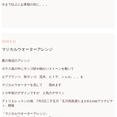
2022年4月
(7)
今まで以上にお客様の目に。。。
2022年3月
(5)
2022年2月
(8)
2022年1月
(5)
2026.6.11
2021年12月
(21)
マジカルウオーターアレンジ
2021年11月
(15)
夏の海辺のアレンジ
2021年10月
(13)
ガラス器の中にサンゴ砂や細かいストーンを敷いて
2021年9月
(5)
エアプランツ、枝サンゴ、流木、ヒトデ、シェル。。。を
2021年8月
(6)
マジカルウオーターを流して 固めます
2021年7月
(3)
１０年前のデザインですが 人気のデザイン
2021年6月
(11)
アトリエレッスンの他 7月2日二子玉川「玉川高島屋たまがわLoopアクテビテ
ィ」開催
2021年5月
(10)
「マジカルウオーターアレンジ」