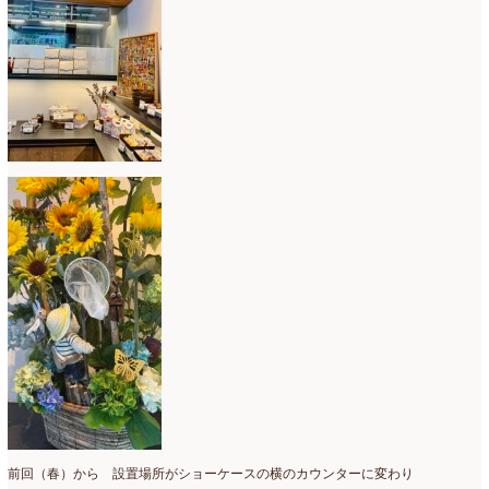
母の日自由が丘販売会
(8)
2023年4月
(11)
生花
(9)
2023年3月
(12)
研究会
(2)
2023年2月
(8)
認定校
(1)
2023年1月
(6)
還暦祝いアレンジ
(2)
2022年12月
(8)
野菜のバスケットアレンジ
(4)
2022年11月
(8)
野菜のブーケ
(32)
2022年10月
(5)
野菜ボックスアレンジ
(9)
2022年9月
(9)
雑誌掲載情報
(10)
2022年8月
(1)
雑談
(90)
2022年7月
(2)
額アレンジ
(5)
2022年6月
(5)
2022年5月
(4)
前回（春）から 設置場所がショーケースの横のカウンターに変わり