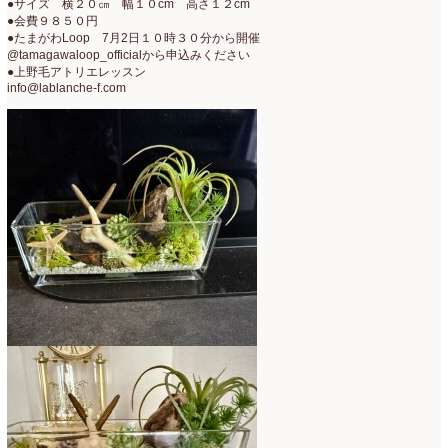
●サイズ 横２０㎝ 幅１０cm 高さ１２cm
2021年4月
(8)
●会費９８５０円
●たまがわLoop 7月2日１０時３０分から開催
2021年3月
(10)
@tamagawaloop_officialから申込みください
●上野毛アトリエレッスン
2021年2月
(8)
info@lablanche-f.com
2021年1月
(7)
2020年12月
(18)
2020年11月
(16)
2020年10月
(10)
2020年9月
(9)
2020年8月
(4)
2020年7月
(8)
2020年6月
(7)
2020年5月
(4)