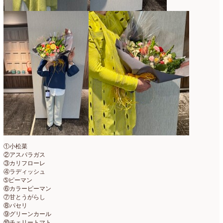
①小松菜
②アスパラガス
③カリフローレ
④ラディッシュ
➄ピーマン
⑥カラーピーマン
⑦甘とうがらし
⑧パセリ
⑨グリーンカール
⑩チェリートマト