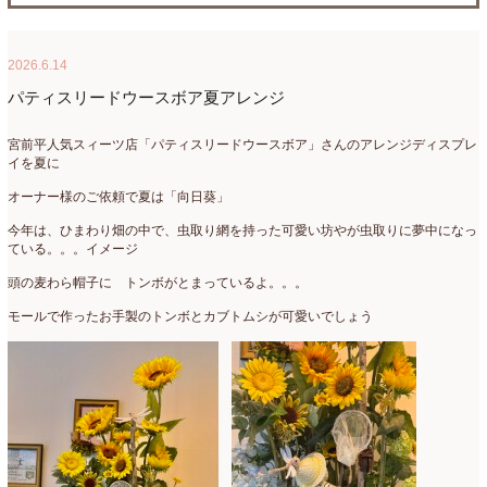
たまがわLOOP
(9)
2026年4月
(3)
2026.6.14
アクアアレンジ
(8)
2026年3月
(6)
パティスリードウースボア夏アレンジ
アトリエ
(32)
2026年2月
(5)
宮前平人気スィーツ店「パティスリードウースボア」さんのアレンジディスプレ
アドバンス
(13)
2026年1月
(4)
イを夏に
アドバンスコース
(16)
2025年12月
(7)
オーナー様のご依頼で夏は「向日葵」
今年は、ひまわり畑の中で、虫取り網を持った可愛い坊やが虫取りに夢中になっ
イベント
(17)
2025年11月
(8)
ている。。。イメージ
ウエディング
(54)
2025年10月
(5)
頭の麦わら帽子に トンボがとまっているよ。。。
オンラインショップ講座
(2)
2025年9月
(5)
モールで作ったお手製のトンボとカブトムシが可愛いでしょう
オーダーアレンジ
(148)
2025年8月
(1)
ギフト
(12)
2025年7月
(10)
コサージュ
(3)
2025年6月
(7)
コラボレッスン
(1)
2025年5月
(6)