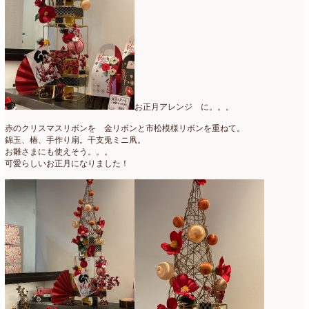
お正月アレンジ に。。。
赤のクリスマスリボンを 金リボンと市松模様リボンを重ねて。
錦玉、椿、手作り扇。干支兎ミニ凧。
お雛さまにも使えそう。。。
可愛らしいお正月になりました！