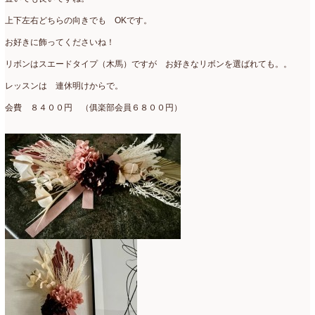
2015年3月
(17)
上下左右どちらの向きでも OKです。
お好きに飾ってくださいね！
2015年2月
(7)
リボンはスエードタイプ（木馬）ですが お好きなリボンを選ばれても。。
2015年1月
(8)
レッスンは 連休明けからで。
2014年10月
(1)
会費 ８４００円 （俱楽部会員６８００円）
2014年9月
(1)
2014年6月
(2)
2014年2月
(43)
2013年3月
(1)
2012年7月
(1)
2010年10月
(1)
2008年7月
(1)
2008年6月
(1)