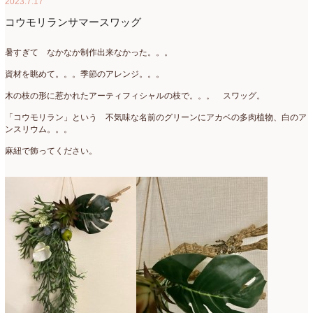
2023.7.17
2022年4月
(7)
コウモリランサマースワッグ
2022年3月
(5)
暑すぎて なかなか制作出来なかった。。。
2022年2月
(8)
資材を眺めて。。。季節のアレンジ。。。
2022年1月
(5)
木の枝の形に惹かれたアーティフィシャルの枝で。。。 スワッグ。
2021年12月
(21)
「コウモリラン」という 不気味な名前のグリーンにアカベの多肉植物、白のア
ンスリウム。。。
2021年11月
(15)
麻紐で飾ってください。
2021年10月
(13)
2021年9月
(5)
2021年8月
(6)
2021年7月
(3)
2021年6月
(11)
2021年5月
(10)