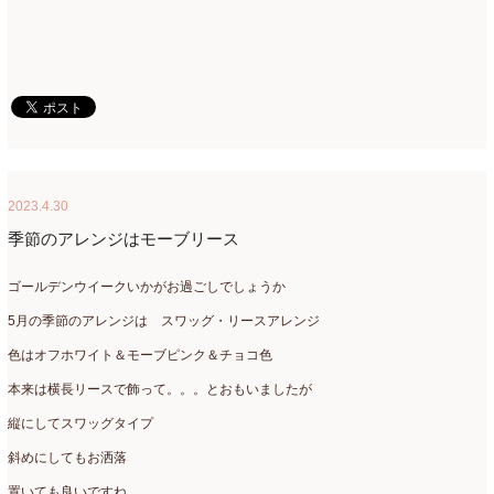
2016年3月
(14)
2016年2月
(17)
2016年1月
(12)
2015年12月
(7)
2015年11月
(10)
2023.4.30
2015年10月
(9)
季節のアレンジはモーブリース
2015年9月
(14)
ゴールデンウイークいかがお過ごしでしょうか
2015年8月
(8)
5月の季節のアレンジは スワッグ・リースアレンジ
色はオフホワイト＆モーブピンク＆チョコ色
2015年7月
(14)
本来は横長リースで飾って。。。とおもいましたが
2015年6月
(19)
縦にしてスワッグタイプ
2015年5月
(18)
斜めにしてもお洒落
2015年4月
(19)
置いても良いですね。