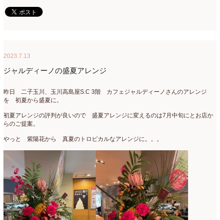
2020年4月
(6)
2020年3月
(16)
2020年2月
(4)
2023.7.13
2020年1月
(7)
ジャルディーノの盛夏アレンジ
2019年12月
(24)
昨日 二子玉川、玉川高島屋S.C 3階 カフェジャルディーノさんのアレンジ
2019年11月
(4)
を 初夏から盛夏に。
2019年10月
(10)
初夏アレンジの評判が良いので 盛夏アレンジに変えるのは7月中旬にとお店か
らのご提案。
2019年9月
(12)
やっと 紫陽花から 真夏のトロピカルなアレンジに。。。
2019年8月
(11)
2019年7月
(9)
2019年6月
(7)
2019年5月
(5)