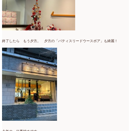
終了したら もう夕方。 夕方の「パティスリードウースボア」も綺麗！