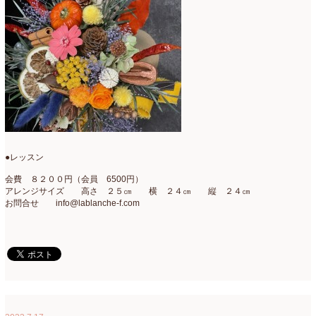
母の日自由が丘販売会
(8)
2023年4月
(11)
生花
(9)
2023年3月
(12)
研究会
(2)
2023年2月
(8)
認定校
(1)
2023年1月
(6)
還暦祝いアレンジ
(2)
2022年12月
(8)
野菜のバスケットアレンジ
(4)
2022年11月
(8)
●レッスン
野菜のブーケ
(32)
2022年10月
(5)
会費 ８２００円（会員 6500円）
アレンジサイズ 高さ ２５㎝ 横 ２４㎝ 縦 ２４㎝
野菜ボックスアレンジ
(9)
2022年9月
(9)
お問合せ info@lablanche-f.com
雑誌掲載情報
(10)
2022年8月
(1)
雑談
(90)
2022年7月
(2)
額アレンジ
(5)
2022年6月
(5)
2022年5月
(4)