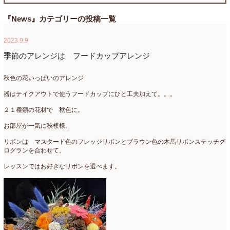
たまがわLOOP
(9)
2026年4月
(3)
『News』カテゴリーの投稿一覧
アクアアレンジ
(8)
2026年3月
(6)
2023.9.9
アトリエ
(32)
2026年2月
(5)
季節のアレンジは フードカップアレンジ
アドバンス
(13)
2026年1月
(4)
秋色の花いっぱいのアレンジ
アドバンスコース
(16)
2025年12月
(7)
器はテイクアウトで使うフードカップにひと工夫加えて。。。
２１種類の花材で 秋色に。
イベント
(17)
2025年11月
(8)
お部屋が一気に秋模様。
ウエディング
(54)
2025年10月
(5)
リボンは マスタード色のフレッジリボンとブラウン色の木馬リボンステッチグ
オンラインショップ講座
(2)
2025年9月
(5)
ログランを合わせて。
レッスンではお好きなリボンを選べます。
オーダーアレンジ
(148)
2025年8月
(1)
ギフト
(12)
2025年7月
(10)
コサージュ
(3)
2025年6月
(7)
コラボレッスン
(1)
2025年5月
(6)