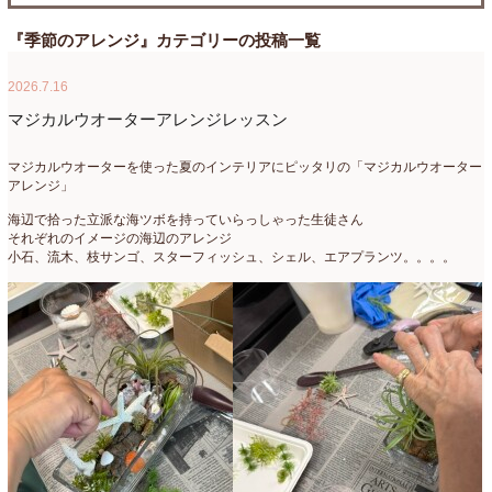
たまがわLOOP
(9)
2026年4月
(3)
『季節のアレンジ』カテゴリーの投稿一覧
アクアアレンジ
(8)
2026年3月
(6)
2026.7.16
アトリエ
(32)
2026年2月
(5)
マジカルウオーターアレンジレッスン
アドバンス
(13)
2026年1月
(4)
マジカルウオーターを使った夏のインテリアにピッタリの「マジカルウオーター
アレンジ」
アドバンスコース
(16)
2025年12月
(7)
海辺で拾った立派な海ツボを持っていらっしゃった生徒さん
イベント
(17)
2025年11月
(8)
それぞれのイメージの海辺のアレンジ
小石、流木、枝サンゴ、スターフィッシュ、シェル、エアプランツ。。。。
ウエディング
(54)
2025年10月
(5)
オンラインショップ講座
(2)
2025年9月
(5)
オーダーアレンジ
(148)
2025年8月
(1)
ギフト
(12)
2025年7月
(10)
コサージュ
(3)
2025年6月
(7)
コラボレッスン
(1)
2025年5月
(6)