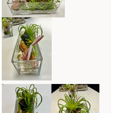
母の日自由が丘販売会
(8)
2023年4月
(11)
生花
(9)
2023年3月
(12)
研究会
(2)
2023年2月
(8)
認定校
(1)
2023年1月
(6)
還暦祝いアレンジ
(2)
2022年12月
(8)
野菜のバスケットアレンジ
(4)
2022年11月
(8)
野菜のブーケ
(32)
2022年10月
(5)
野菜ボックスアレンジ
(9)
2022年9月
(9)
雑誌掲載情報
(10)
2022年8月
(1)
雑談
(90)
2022年7月
(2)
額アレンジ
(5)
2022年6月
(5)
2022年5月
(4)