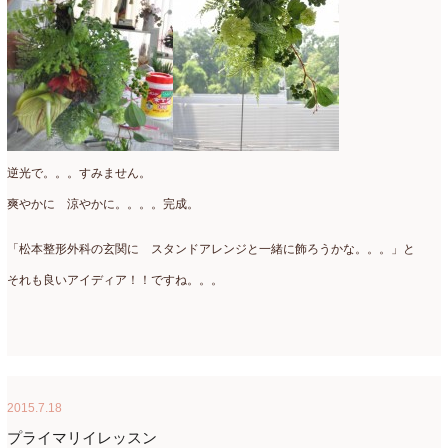
2017年3月
(16)
2017年2月
(15)
2017年1月
(14)
2016年12月
(18)
逆光で。。。すみません。
2016年11月
(21)
爽やかに 涼やかに。。。。完成。
2016年10月
(16)
「松本整形外科の玄関に スタンドアレンジと一緒に飾ろうかな。。。」と
2016年9月
(15)
それも良いアイディア！！ですね。。。
2016年8月
(10)
2016年7月
(5)
2016年6月
(9)
2016年5月
(8)
2015.7.18
プライマリイレッスン
2016年4月
(8)