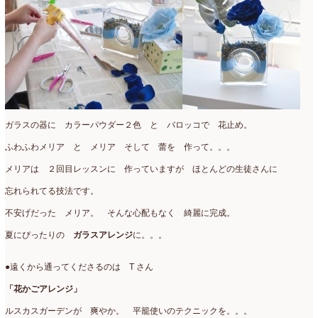
2015年3月
(17)
2015年2月
(7)
2015年1月
(8)
2014年10月
(1)
2014年9月
(1)
ガラスの器に カラーパウダー２色 と バロッコで 花止め。
ふわふわメリア と メリア そして 蕾を 作って。。。
2014年6月
(2)
メリアは ２回目レッスンに 作っていますが ほとんどの生徒さんに
2014年2月
(43)
忘れられてる技法です。
2013年3月
(1)
不安げだった メリア。 そんな心配もなく 綺麗に完成。
2012年7月
(1)
夏にぴったりの
ガラスアレンジ
に。。。
2010年10月
(1)
●遠くから通ってくださるのは T さん
2008年7月
(1)
「花かごアレンジ」
2008年6月
(1)
ルスカスガーデンが 爽やか。 平籠使いのテクニックを。。。