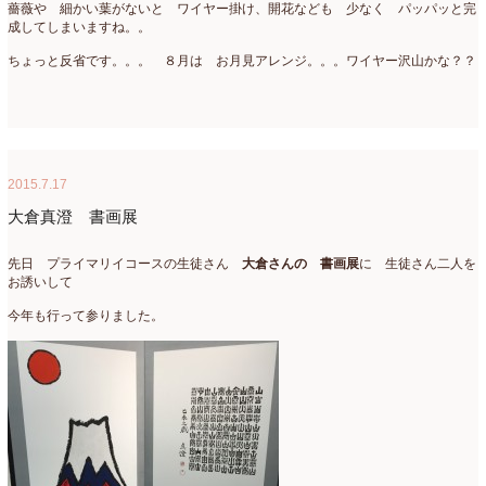
薔薇や 細かい葉がないと ワイヤー掛け、開花なども 少なく パッパッと完
成してしまいますね。。
ちょっと反省です。。。 ８月は お月見アレンジ。。。ワイヤー沢山かな？？
2015.7.17
大倉真澄 書画展
先日 プライマリイコースの生徒さん
大倉さんの 書画展
に 生徒さん二人を
お誘いして
今年も行って参りました。