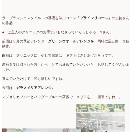
2016年3月
(14)
ラ・ブランシェスタイル の基礎を学ぶコース「
プライマリコース」
の生徒さん
2016年2月
(17)
の作品
2016年1月
(12)
● ご主人のクリニックのお手伝いもなさっていらっしゃる Nさん。
2015年12月
(7)
前回は６月の季節アレンジ
グリーンウオールアレンジを
同時に黒と白 ２個
制作。
2015年11月
(10)
白額は クリニックに、そして黒額は ギフトにさしあげたそうです。
2015年10月
(9)
黒額を受け取られた方 から とても褒めていただいたと お話してくださいま
した。
2015年9月
(14)
喜んでいただけて 私も嬉しいですね。
2015年8月
(8)
今回は
ガラスメリアアレンジ。
2015年7月
(14)
マジョリカブルーとパウダーブルーの薔薇で メリアを。 復習ですね。。。
2015年6月
(19)
2015年5月
(18)
2015年4月
(19)