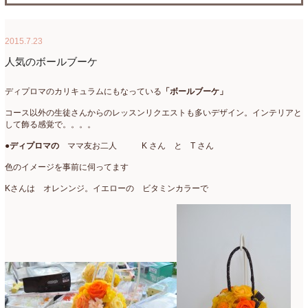
たまがわLOOP
(9)
2026年4月
(3)
2015.7.23
アクアアレンジ
(8)
2026年3月
(6)
人気のボールブーケ
アトリエ
(32)
2026年2月
(5)
ディプロマのカリキュラムにもなっている
「ボールブーケ」
アドバンス
(13)
2026年1月
(4)
コース以外の生徒さんからのレッスンリクエストも多いデザイン。インテリアと
アドバンスコース
(16)
2025年12月
(7)
して飾る感覚で。。。。
●
ディプロマの
ママ友お二人 K さん と T さん
イベント
(17)
2025年11月
(8)
色のイメージを事前に伺ってます
ウエディング
(54)
2025年10月
(5)
Kさんは オレンンジ。イエローの ビタミンカラーで
オンラインショップ講座
(2)
2025年9月
(5)
オーダーアレンジ
(148)
2025年8月
(1)
ギフト
(12)
2025年7月
(10)
コサージュ
(3)
2025年6月
(7)
コラボレッスン
(1)
2025年5月
(6)