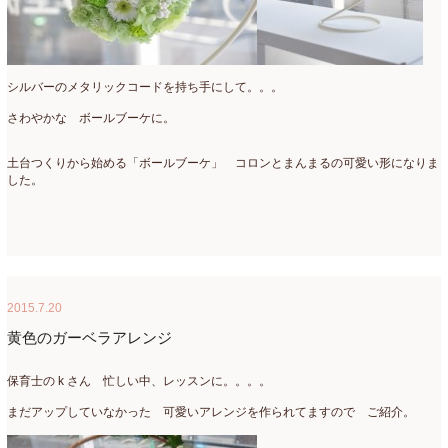
2022年4月
(7)
2022年3月
(5)
シルバーのメタリックコードを持ち手にして。。。
2022年2月
(8)
さわやかな ボールブーケに。
2022年1月
(5)
土台つくりから始める「ボールブーケ」 コロンとまんまるの可愛い形になりま
2021年12月
(21)
した。
2021年11月
(15)
2021年10月
(13)
2021年9月
(5)
2015.7.20
2021年8月
(6)
黄色のガーベラアレンジ
2021年7月
(3)
保育士の k さん 忙しい中、レッスンに。。。。
2021年6月
(11)
まだアップしていなかった 可愛いアレンジを作られてますので ご紹介。
2021年5月
(10)