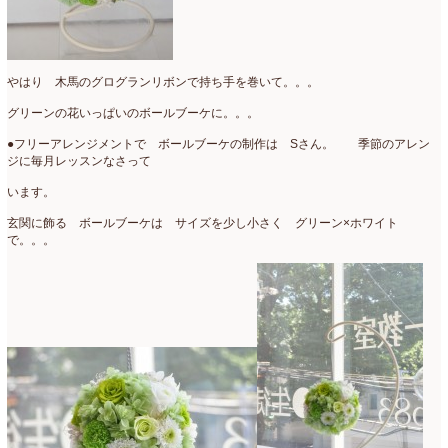
母の日自由が丘販売会
(8)
2023年4月
(11)
生花
(9)
2023年3月
(12)
やはり 木馬のグログランリボンで持ち手を巻いて。。。
研究会
(2)
2023年2月
(8)
グリーンの花いっぱいのボールブーケに。。。
認定校
(1)
2023年1月
(6)
●フリーアレンジメントで ボールブーケの制作は Sさん。 季節のアレン
ジに毎月レッスンなさって
還暦祝いアレンジ
(2)
2022年12月
(8)
います。
野菜のバスケットアレンジ
(4)
2022年11月
(8)
玄関に飾る ボールブーケは サイズを少し小さく グリーン×ホワイト
野菜のブーケ
(32)
で。。。
2022年10月
(5)
野菜ボックスアレンジ
(9)
2022年9月
(9)
雑誌掲載情報
(10)
2022年8月
(1)
雑談
(90)
2022年7月
(2)
額アレンジ
(5)
2022年6月
(5)
2022年5月
(4)