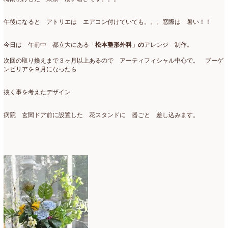
2019年4月
(7)
2019年3月
(11)
午後になると アトリエは エアコン付けていても。。。窓際は 暑い！！
2019年2月
(11)
今日は 午前中 都立大にある「
松本整形外科」の
アレンジ 制作。
2019年1月
(11)
次回の取り換えまで３ヶ月以上あるので アーティフィシャル中心で。 ブーゲ
ンビリアを９月になったら
2018年12月
(15)
抜く事を考えたデザイン
2018年11月
(17)
2018年10月
(13)
病院 玄関ドア前に設置した 花スタンドに 器ごと 差し込みます。
2018年9月
(14)
2018年8月
(15)
2018年7月
(17)
2018年6月
(16)
2018年5月
(5)
2018年4月
(14)