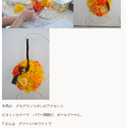
コンテスト入選情報
(5)
2025年4月
(7)
スペシャルレッスン
(12)
2025年3月
(4)
ディスプレイ
(213)
2025年2月
(9)
ディプロマ
(54)
2025年1月
(8)
ハーバリウム
(8)
2024年12月
(7)
フォレストシャンデリア
(1)
2024年11月
(7)
フリーアレンジ
(136)
2024年10月
(4)
ブラッシュアップレスン
(9)
2024年9月
(9)
プライマリイ
(33)
2024年8月
(6)
プライマリイコース
(1)
2024年7月
(7)
木馬の グログランリボンがアクセント
ベジブーケ
(12)
2024年6月
(8)
ビタミンカラーで パワー満開の ボールブーケに。
マダムトキ
(1)
T さんは グリーン×ホワイトで
2024年5月
(7)