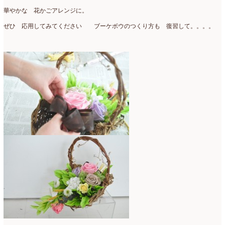
2007年7月
(2)
華やかな 花かごアレンジに。
ぜひ 応用してみてください ブーケボウのつくり方も 復習して。。。。
2007年4月
(1)