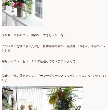
2018年3月
(6)
2018年2月
(11)
2018年1月
(10)
プリザーブドのブルー薔薇で 大きなメリアを。。。。
2017年12月
(16)
2017年11月
(25)
このメリアを制作されたのは 松本整形外科の 看護師 Suさん。季節のアレ
ンジを
2017年10月
(17)
毎月レッスン、もう １３年位通ってるベテランさんです。
2017年9月
(10)
2017年8月
(11)
同時に７月の季節アレンジ「
サマーグリーンスワッグ」
レッスンも なさいまし
たよ。
2017年7月
(15)
2017年6月
(12)
2017年5月
(5)
2017年4月
(13)